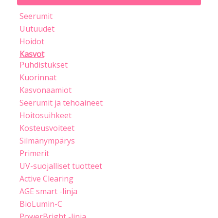
Seerumit
Uutuudet
Hoidot
Kasvot
Puhdistukset
Kuorinnat
Kasvonaamiot
Seerumit ja tehoaineet
Hoitosuihkeet
Kosteusvoiteet
Silmänympärys
Primerit
UV-suojalliset tuotteet
Active Clearing
AGE smart -linja
BioLumin-C
PowerBright -linja