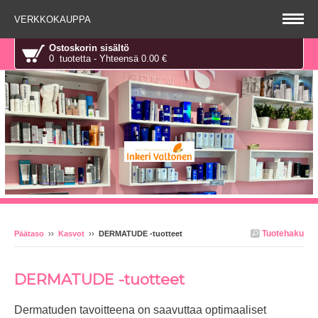
VERKKOKAUPPA
Ostoskorin sisältö
0 tuotetta - Yhteensä 0.00 €
Tuotehaku
Päätaso
››
Kasvot
››
DERMATUDE -tuotteet
DERMATUDE -tuotteet
Dermatuden tavoitteena on saavuttaa optimaaliset