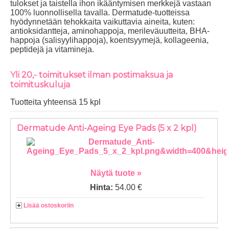
tulokset ja taistella ihon ikääntymisen merkkejä vastaan
100% luonnollisella tavalla. Dermatude-tuotteissa
hyödynnetään tehokkaita vaikuttavia aineita, kuten:
antioksidantteja, aminohappoja, merileväuutteita, BHA-
happoja (salisyylihappoja), koentsyymejä, kollageenia,
peptidejä ja vitamineja.
Yli 20,- toimitukset ilman postimaksua ja
toimituskuluja
Tuotteita yhteensä 15 kpl
Dermatude Anti-Ageing Eye Pads (5 x 2 kpl)
Näytä tuote »
Hinta:
54.00 €
Lisää ostoskoriin