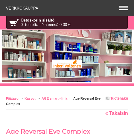
VERKKOKAUPPA
Ostoskorin sisältö
0 tuotetta - Yhteensä 0.00 €
Tuotehaku
Päätaso
››
Kasvot
››
AGE smart -linja
››
Age Reversal Eye
Complex
« Takaisin
Age Reversal Eye Complex