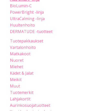
BioLumin-C
PowerBright -linja
UltraCalming -linja
Huultenhoito
DERMATUDE -tuotteet
Tuotepakkaukset
Vartalonhoito
Matkakoot
Nuoret
Miehet
Kädet & Jalat
Meikit
Muut
Tuotemerkit
Lahjakortit
Aurinkosuojatuotteet