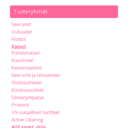
Tuoteryhmät
Seerumit
Uutuudet
Hoidot
Kasvot
Puhdistukset
Kuorinnat
Kasvonaamiot
Seerumit ja tehoaineet
Hoitosuihkeet
Kosteusvoiteet
Silmänympärys
Primerit
UV-suojalliset tuotteet
Active Clearing
AGE smart -linja