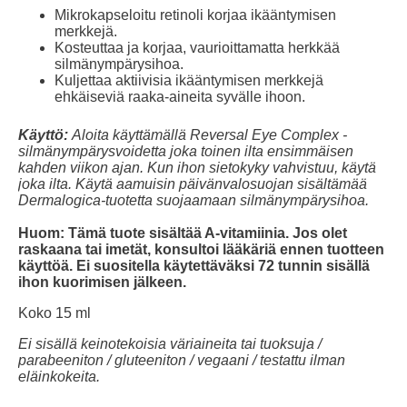
Mikrokapseloitu retinoli korjaa ikääntymisen
merkkejä.
Kosteuttaa ja korjaa, vaurioittamatta herkkää
silmänympärysihoa.
Kuljettaa aktiivisia ikääntymisen merkkejä
ehkäiseviä raaka-aineita syvälle ihoon.
Käyttö:
Aloita käyttämällä Reversal Eye Complex -
silmänympärysvoidetta joka toinen ilta ensimmäisen
kahden viikon ajan. Kun ihon sietokyky vahvistuu, käytä
joka ilta. Käytä aamuisin päivänvalosuojan sisältämää
Dermalogica-tuotetta suojaamaan silmänympärysihoa.
Huom: Tämä tuote sisältää A-vitamiinia. Jos olet
raskaana tai imetät, konsultoi lääkäriä ennen tuotteen
käyttöä. Ei suositella käytettäväksi 72 tunnin sisällä
ihon kuorimisen jälkeen.
Koko 15 ml
Ei sisällä keinotekoisia väriaineita tai tuoksuja /
parabeeniton / gluteeniton / vegaani / testattu ilman
eläinkokeita.