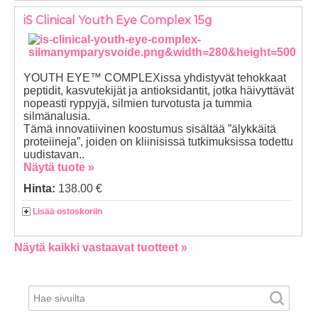
iS Clinical Youth Eye Complex 15g
YOUTH EYE™ COMPLEXissa yhdistyvät tehokkaat
peptidit, kasvutekijät ja antioksidantit, jotka häivyttävät
nopeasti ryppyjä, silmien turvotusta ja tummia
silmänalusia.
Tämä innovatiivinen koostumus sisältää ”älykkäitä
proteiineja”, joiden on kliinisissä tutkimuksissa todettu
uudistavan..
Näytä tuote »
Hinta:
138.00 €
Lisää ostoskoriin
Näytä kaikki vastaavat tuotteet »