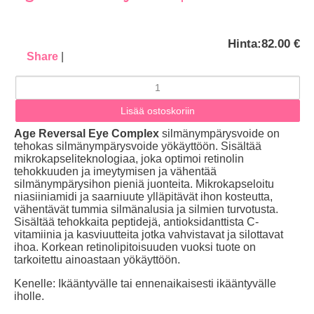
Hinta:
82.00 €
Share
|
Age Reversal Eye Complex
silmänympärysvoide
on
tehokas
silmänympärysvoide
yökäyttöön. Sisältää
mikrokapseliteknologiaa, joka optimoi retinolin
tehokkuuden ja imeytymisen ja vähentää
silmänympärysihon pieniä juonteita. M
ikrokapseloitu
niasiiniamidi ja saarniuute ylläpitävät ihon kosteutta,
vähentävät tummia silmänalusia ja silmien turvotusta.
S
isältää tehokkaita peptidejä, antioksidanttista C-
vitamiinia ja kasviuutteita jotka vahvistavat ja silottavat
ihoa. Korkean retinolipitoisuuden vuoksi tuote on
tarkoitettu ainoastaan yökäyttöön.
Kenelle: Ikääntyvälle tai ennenaikaisesti ikääntyvälle
iholle.