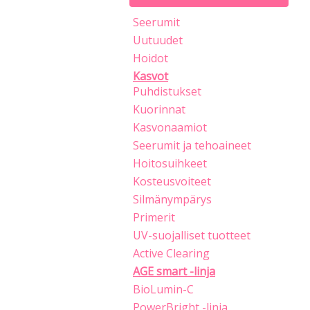
Seerumit
Uutuudet
Hoidot
Kasvot
Puhdistukset
Kuorinnat
Kasvonaamiot
Seerumit ja tehoaineet
Hoitosuihkeet
Kosteusvoiteet
Silmänympärys
Primerit
UV-suojalliset tuotteet
Active Clearing
AGE smart -linja
BioLumin-C
PowerBright -linja