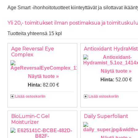
Age Smart -ihonhoitotuotteet kiinteyttävät ja silottavat ikää
Yli 20,- toimitukset ilman postimaksua ja toimituskulu
Tuotteita yhteensä 15 kpl
Age Reversal Eye
Antioxidant HydraMist
Complex
Näytä tuote »
Näytä tuote »
Hinta:
52.00 €
Hinta:
82.00 €
Lisää ostoskoriin
Lisää ostoskoriin
BioLumin-C Gel
Daily Superfoliant
Moisturizer
Näytä tuote »