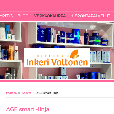
YRITYS
BLOGI
VERKKOKAUPPA
HIERONTAPALVELUT
Päätaso
››
Kasvot
››
AGE smart -linja
AGE smart -linja