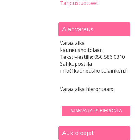
Tarjoustuotteet
Ajanvaraus
Varaa aika
kauneushoitolaan:
Tekstiviestillä: 050 586 0310
Sähköpostilla:
info@kauneushoitolainkeri.fi
Varaa aika hierontaan:
AJANVARAUS HIERONTA
Aukioloajat