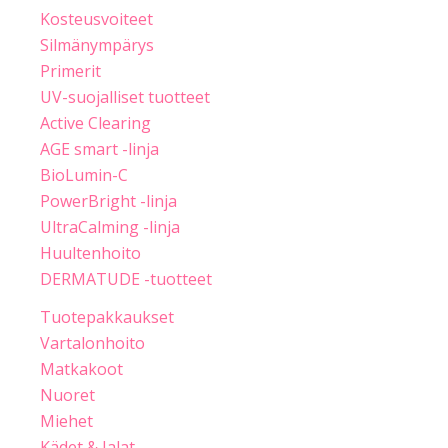
Kosteusvoiteet
Silmänympärys
Primerit
UV-suojalliset tuotteet
Active Clearing
AGE smart -linja
BioLumin-C
PowerBright -linja
UltraCalming -linja
Huultenhoito
DERMATUDE -tuotteet
Tuotepakkaukset
Vartalonhoito
Matkakoot
Nuoret
Miehet
Kädet & Jalat