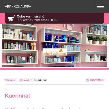
VERKKOKAUPPA
Ostoskorin sisältö
0 tuotetta - Yhteensä 0.00 €
Tuotehaku
Päätaso
››
Kasvot
››
Kuorinnat
Kuorinnat