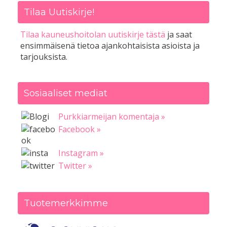
Tilaa Uutiskirje!
Tilaa kauneushoitolan uutiskirje tästä
ja saat
ensimmäisenä tietoa ajankohtaisista asioista ja
tarjouksista.
Sosiaaliset mediat
Purkkiarmeijan komentaja »
Facebook »
Instagram »
Twitter »
Tuotemerkkimme