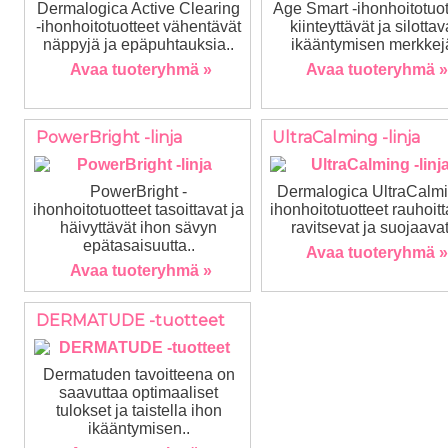
Dermalogica Active Clearing
Age Smart -ihonhoitotuot
-ihonhoitotuotteet vähentävät
kiinteyttävät ja silottav
näppyjä ja epäpuhtauksia..
ikääntymisen merkkej
Avaa tuoteryhmä »
Avaa tuoteryhmä »
PowerBright -linja
UltraCalming -linja
PowerBright -
Dermalogica UltraCalmi
ihonhoitotuotteet tasoittavat ja
ihonhoitotuotteet rauhoitt
häivyttävät ihon sävyn
ravitsevat ja suojaavat
epätasaisuutta..
Avaa tuoteryhmä »
Avaa tuoteryhmä »
DERMATUDE -tuotteet
Dermatuden tavoitteena on
saavuttaa optimaaliset
tulokset ja taistella ihon
ikääntymisen..