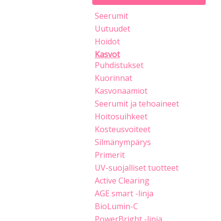
Seerumit
Uutuudet
Hoidot
Kasvot
Puhdistukset
Kuorinnat
Kasvonaamiot
Seerumit ja tehoaineet
Hoitosuihkeet
Kosteusvoiteet
Silmänympärys
Primerit
UV-suojalliset tuotteet
Active Clearing
AGE smart -linja
BioLumin-C
PowerBright -linja