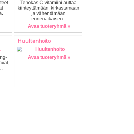
teet
Tehokas C-vitamiini auttaa
at
kiinteyttämään, kirkastamaan
ä.
ja vähentämään
ennenaikaisen..
Avaa tuoteryhmä »
Huultenhoito
ng-
Avaa tuoteryhmä »
avat,
..