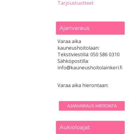
Tarjoustuotteet
Ajanvaraus
Varaa aika
kauneushoitolaan:
Tekstiviestillä: 050 586 0310
Sähköpostilla:
info@kauneushoitolainkeri.fi
Varaa aika hierontaan:
AJANVARAUS HIERONTA
Aukioloajat