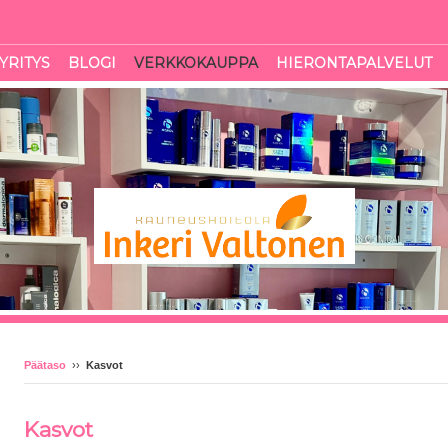
YRITYS
BLOGI
VERKKOKAUPPA
HIERONTAPALVELUT
Päätaso
››
Kasvot
Kasvot