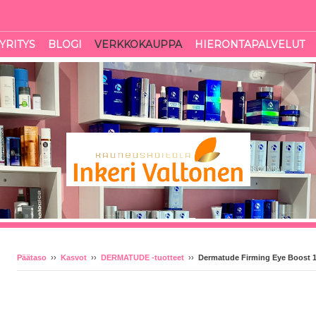
YRITYS
BLOGI
VERKKOKAUPPA
HIERONTAPALVELUT
Päätaso
››
Kasvot
››
DERMATUDE -tuotteet
››
Dermatude Firming Eye Boost 