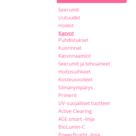
Seerumit
Uutuudet
Hoidot
Kasvot
Puhdistukset
Kuorinnat
Kasvonaamiot
Seerumit ja tehoaineet
Hoitosuihkeet
Kosteusvoiteet
Silmänympärys
Primerit
UV-suojalliset tuotteet
Active Clearing
AGE smart -linja
BioLumin-C
PowerBright -linja