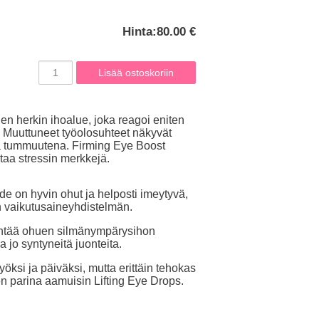
Hinta:
80.00 €
n herkin ihoalue, joka reagoi eniten
. Muuttuneet työolosuhteet näkyvät
a tummuutena. Firming Eye Boost
staa stressin merkkejä.
 on hyvin ohut ja helposti imeytyvä,
n vaikutusaineyhdistelmän.
ntää ohuen silmänympärysihon
a jo syntyneitä juonteita.
öksi ja päiväksi, mutta erittäin tehokas
n parina aamuisin Lifting Eye Drops.