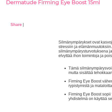
Dermatude Firming Eye Boost 15ml
Share
|
Silmänympärykset ovat kasvoje
stressiin ja elämänmuutoksiin
silmänympärysturvotuksena j
elvyttää ihon toimintoja ja poi
Tämä silmänympärysvoide
mutta sisältää tehokkaa
Firming Eye Boost vähe
rypistymistä ja mataloitta
Firming Eye Boost sopii y
yhdistelmä on käyttää se