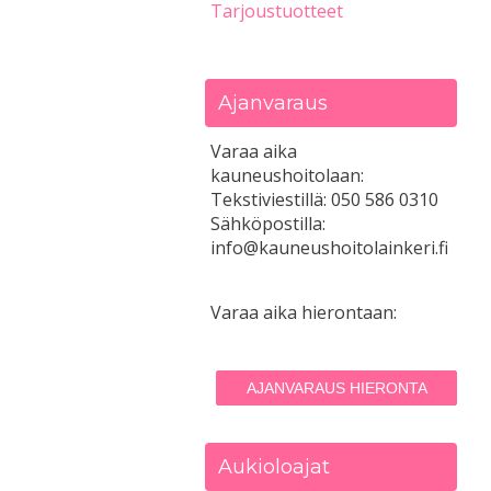
Tarjoustuotteet
Ajanvaraus
Varaa aika
kauneushoitolaan:
Tekstiviestillä: 050 586 0310
Sähköpostilla:
info@kauneushoitolainkeri.fi
Varaa aika hierontaan:
AJANVARAUS HIERONTA
Aukioloajat