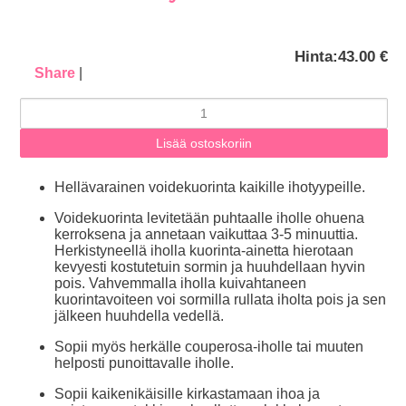
Hinta:
43.00 €
Share
|
Hellävarainen voidekuorinta kaikille ihotyypeille.
Voidekuorinta levitetään puhtaalle iholle ohuena
kerroksena ja annetaan vaikuttaa 3-5 minuuttia.
Herkistyneellä iholla kuorinta-ainetta hierotaan
kevyesti kostutetuin sormin ja huuhdellaan hyvin
pois. Vahvemmalla iholla kuivahtaneen
kuorintavoiteen voi sormilla rullata iholta pois ja sen
jälkeen huuhdella vedellä.
Sopii myös herkälle couperosa-iholle tai muuten
helposti punoittavalle iholle.
Sopii kaikenikäisille kirkastamaan ihoa ja