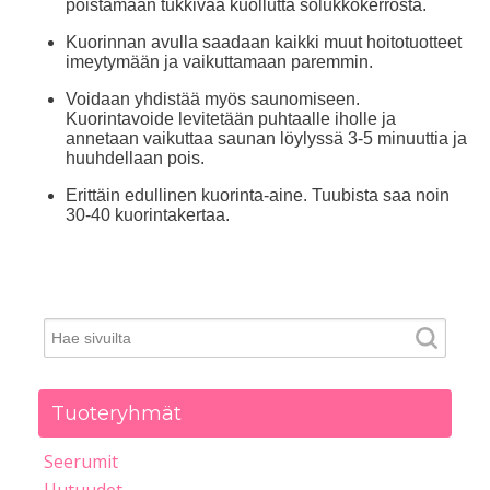
poistamaan tukkivaa kuollutta solukkokerrosta.
Kuorinnan avulla saadaan kaikki muut hoitotuotteet
imeytymään ja vaikuttamaan paremmin.
Voidaan yhdistää myös saunomiseen.
Kuorintavoide levitetään puhtaalle iholle ja
annetaan vaikuttaa saunan löylyssä 3-5 minuuttia ja
huuhdellaan pois.
Erittäin edullinen kuorinta-aine. Tuubista saa noin
30-40 kuorintakertaa.
Tuoteryhmät
Seerumit