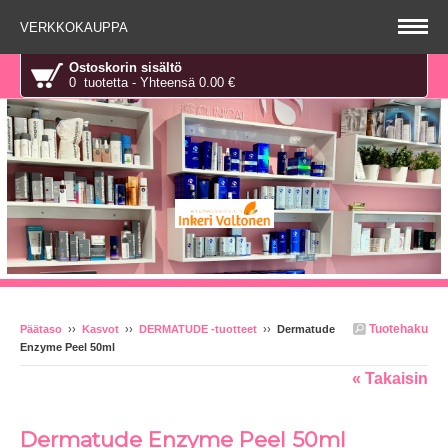
VERKKOKAUPPA
Ostoskorin sisältö
0 tuotetta - Yhteensä 0.00 €
Tuotehaku
Päätaso
››
Kasvot
››
DERMATUDE -tuotteet
››
Dermatude
Enzyme Peel 50ml
« Takaisin
Dermatude Enzyme Peel 50ml