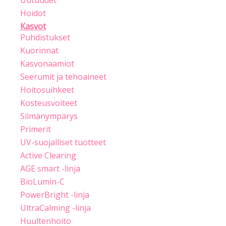
Uutuudet
Hoidot
Kasvot
Puhdistukset
Kuorinnat
Kasvonaamiot
Seerumit ja tehoaineet
Hoitosuihkeet
Kosteusvoiteet
Silmänympärys
Primerit
UV-suojalliset tuotteet
Active Clearing
AGE smart -linja
BioLumin-C
PowerBright -linja
UltraCalming -linja
Huultenhoito