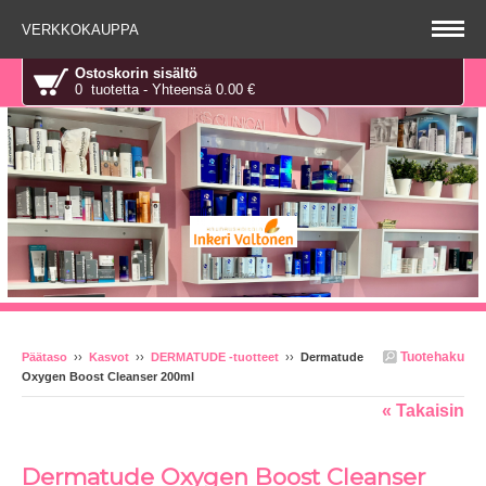
VERKKOKAUPPA
Ostoskorin sisältö
0 tuotetta - Yhteensä 0.00 €
Tuotehaku
Päätaso
››
Kasvot
››
DERMATUDE -tuotteet
››
Dermatude
Oxygen Boost Cleanser 200ml
« Takaisin
Dermatude Oxygen Boost Cleanser