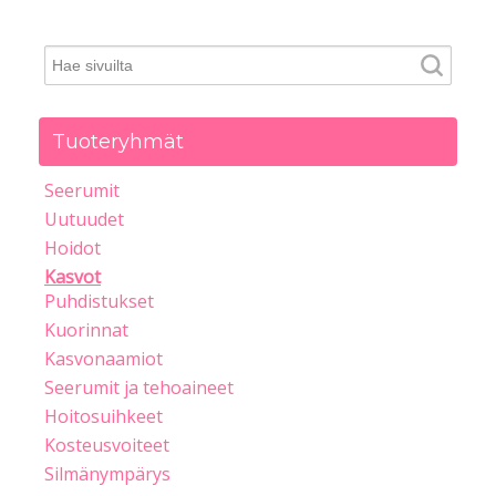
Tuoteryhmät
Seerumit
Uutuudet
Hoidot
Kasvot
Puhdistukset
Kuorinnat
Kasvonaamiot
Seerumit ja tehoaineet
Hoitosuihkeet
Kosteusvoiteet
Silmänympärys