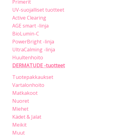
Primerit
UV-suojalliset tuotteet
Active Clearing
AGE smart -linja
BioLumin-C
PowerBright -linja
UltraCalming -linja
Huultenhoito
DERMATUDE -tuotteet
Tuotepakkaukset
Vartalonhoito
Matkakoot
Nuoret
Miehet
Kädet & Jalat
Meikit
Muut