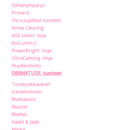
Silmänympärys
Primerit
UV-suojalliset tuotteet
Active Clearing
AGE smart -linja
BioLumin-C
PowerBright -linja
UltraCalming -linja
Huultenhoito
DERMATUDE -tuotteet
Tuotepakkaukset
Vartalonhoito
Matkakoot
Nuoret
Miehet
Kädet & Jalat
Meikit