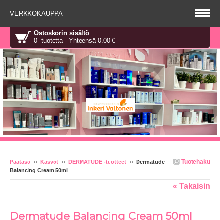
VERKKOKAUPPA
Ostoskorin sisältö
0 tuotetta - Yhteensä 0.00 €
Tuotehaku
Päätaso
››
Kasvot
››
DERMATUDE -tuotteet
››
Dermatude
Balancing Cream 50ml
« Takaisin
Dermatude Balancing Cream 50ml