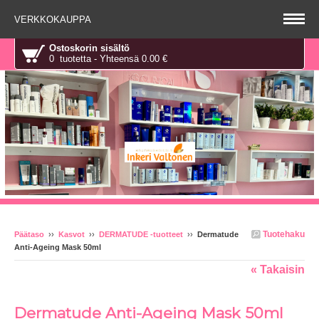
VERKKOKAUPPA
Ostoskorin sisältö
0 tuotetta - Yhteensä 0.00 €
Tuotehaku
Päätaso
››
Kasvot
››
DERMATUDE -tuotteet
››
Dermatude
Anti-Ageing Mask 50ml
« Takaisin
Dermatude Anti-Ageing Mask 50ml