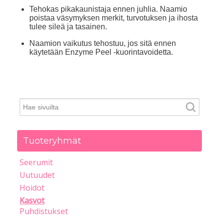
Tehokas pikakaunistaja ennen juhlia. Naamio
poistaa väsymyksen merkit, turvotuksen ja ihosta
tulee sileä ja tasainen.
Naamion vaikutus tehostuu, jos sitä ennen
käytetään Enzyme Peel -kuorintavoidetta.
Tuoteryhmät
Seerumit
Uutuudet
Hoidot
Kasvot
Puhdistukset