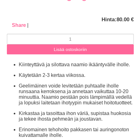
Hinta:
80.00 €
Share
|
Kiinteyttävä ja silottava naamio ikääntyvälle iholle.
Käytetään 2-3 kertaa viikossa.
Geelimäinen voide levitetään puhtaalle iholle
runsaana kerroksena ja annetaan vaikuttaa 10-20
minuuttia. Naamio pestään pois lämpimällä vedellä
ja lopuksi laitetaan ihotyypin mukaiset hoitotuotteet.
Kirkastaa ja tasoittaa ihon väriä, supistaa huokosia
ja tekee ihosta pehmeän ja joustavan.
Erinomainen tehohoito pakkasen tai auringonoton
kuivattamalle iholle.