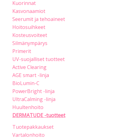
Kuorinnat
Kasvonaamiot
Seerumit ja tehoaineet
Hoitosuihkeet
Kosteusvoiteet
Silmänympärys
Primerit
UV-suojalliset tuotteet
Active Clearing
AGE smart -linja
BioLumin-C
PowerBright -linja
UltraCalming -linja
Huultenhoito
DERMATUDE -tuotteet
Tuotepakkaukset
Vartalonhoito