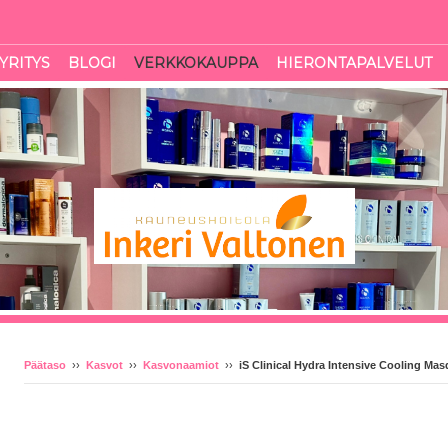
YRITYS
BLOGI
VERKKOKAUPPA
HIERONTAPALVELUT
Päätaso
››
Kasvot
››
Kasvonaamiot
››
iS Clinical Hydra Intensive Cooling Ma