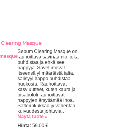
Clearing Masque
Sebum Clearing Masque on
rauhoittava savinaamio, joka
puhdistaa ja ehkäisee
näppyjä. Savet imevät
itseensä ylimääräistä talia,
salisyylihappo puhdistaa
huokosia. Rauhoittavat
kasviuutteet, kuten kaura ja
bisabololi rauhoittavat
näppyjen ärsyttämää ihoa.
Saflorinkukkaöljy vähentää
kuivuudesta johtuvia..
Näytä tuote »
Hinta:
59.00 €