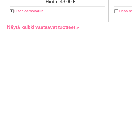
Hinta:
48.00 €
Lisää ostoskoriin
Lisää o
Näytä kaikki vastaavat tuotteet »