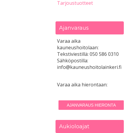
Tarjoustuotteet
Ajanvaraus
Varaa aika
kauneushoitolaan:
Tekstiviestillä: 050 586 0310
Sähköpostilla:
info@kauneushoitolainkeri.fi
Varaa aika hierontaan:
AJANVARAUS HIERONTA
Aukioloajat