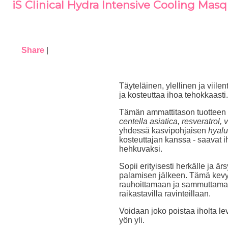
iS Clinical Hydra Intensive Cooling Mas
Share
|
Täyteläinen, ylellinen ja viilen
ja kosteuttaa ihoa tehokkaasti.
Tämän ammattitason tuotteen k
centella asiatica, resveratrol,
yhdessä kasvipohjaisen
hyal
kosteuttajan kanssa - saavat i
hehkuvaksi.
Sopii erityisesti herkälle ja ä
palamisen jälkeen. Tämä kevy
rauhoittamaan ja sammuttamaan
raikastavilla ravinteillaan.
Voidaan joko poistaa iholta le
yön yli.