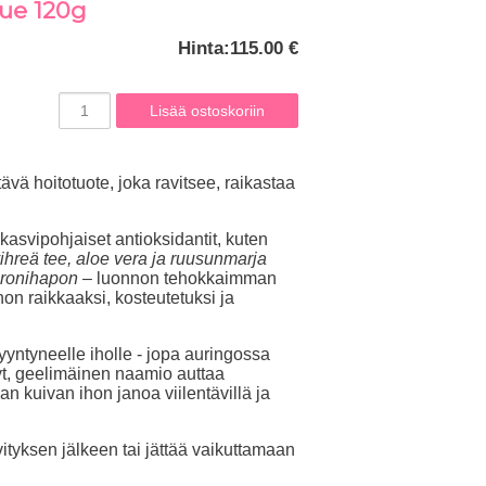
que 120g
Hinta:
115.00 €
tävä hoitotuote, joka ravitsee, raikastaa
asvipohjaiset antioksidantit, kuten
 vihreä tee, aloe vera ja ruusunmarja
uronihapon
– luonnon tehokkaimman
hon raikkaaksi, kosteutetuksi ja
rsyyntyneelle iholle - jopa auringossa
t, geelimäinen naamio auttaa
 kuivan ihon janoa viilentävillä ja
vityksen jälkeen
tai jättää vaikuttamaan