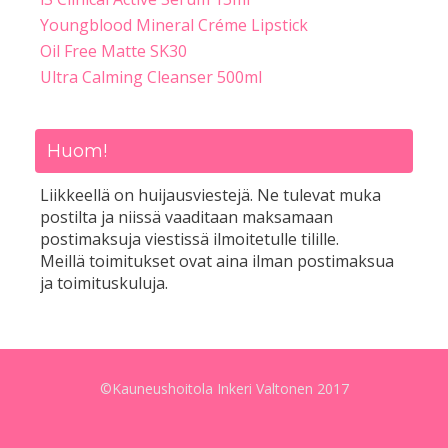
Youngblood Mineral Créme Lipstick
Oil Free Matte SK30
Ultra Calming Cleanser 500ml
Huom!
Liikkeellä on huijausviestejä. Ne tulevat muka
postilta ja niissä vaaditaan maksamaan
postimaksuja viestissä ilmoitetulle tilille.
Meillä toimitukset ovat aina ilman postimaksua
ja toimituskuluja.
©Kauneushoitola Inkeri Valtonen 2017