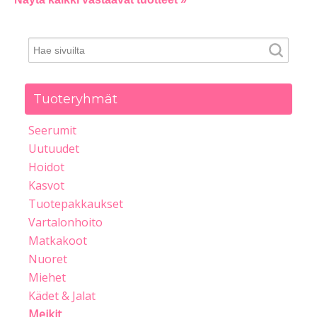
Tuoteryhmät
Seerumit
Uutuudet
Hoidot
Kasvot
Tuotepakkaukset
Vartalonhoito
Matkakoot
Nuoret
Miehet
Kädet & Jalat
Meikit