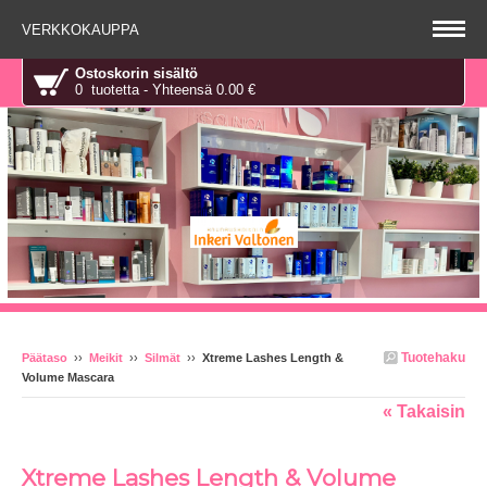
VERKKOKAUPPA
Ostoskorin sisältö
0 tuotetta - Yhteensä 0.00 €
Tuotehaku
Päätaso
››
Meikit
››
Silmät
››
Xtreme Lashes Length &
Volume Mascara
« Takaisin
Xtreme Lashes Length & Volume