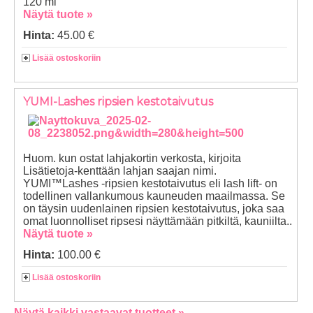
120 ml
Näytä tuote »
Hinta:
45.00 €
Lisää ostoskoriin
YUMI-Lashes ripsien kestotaivutus
Huom. kun ostat lahjakortin verkosta, kirjoita
Lisätietoja-kenttään lahjan saajan nimi.
YUMI™Lashes -ripsien kestotaivutus eli lash lift- on
todellinen vallankumous kauneuden maailmassa. Se
on täysin uudenlainen ripsien kestotaivutus, joka saa
omat luonnolliset ripsesi näyttämään pitkiltä, kauniilta..
Näytä tuote »
Hinta:
100.00 €
Lisää ostoskoriin
Näytä kaikki vastaavat tuotteet »