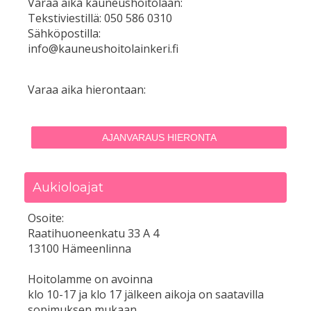
Varaa aika kauneushoitolaan:
Tekstiviestillä: 050 586 0310
Sähköpostilla:
info@kauneushoitolainkeri.fi
Varaa aika hierontaan:
AJANVARAUS HIERONTA
Aukioloajat
Osoite:
Raatihuoneenkatu 33 A 4
13100 Hämeenlinna
Hoitolamme on avoinna
klo 10-17 ja klo 17 jälkeen aikoja on saatavilla
sopimuksen mukaan.