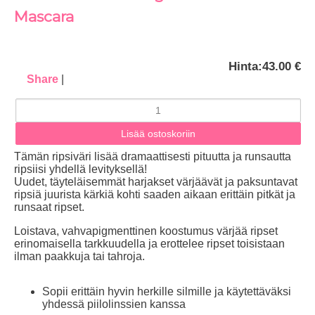
Mascara
Hinta:
43.00 €
Share
|
Tämän ripsiväri lisää dramaattisesti pituutta ja runsautta
ripsiisi yhdellä levityksellä!
Uudet, täyteläisemmät harjakset värjäävät ja paksuntavat
ripsiä juurista kärkiä kohti saaden aikaan erittäin pitkät ja
runsaat ripset.
Loistava, vahvapigmenttinen koostumus värjää ripset
erinomaisella tarkkuudella ja erottelee ripset toisistaan
ilman paakkuja tai tahroja.
Sopii erittäin hyvin herkille silmille ja käytettäväksi
yhdessä piilolinssien kanssa