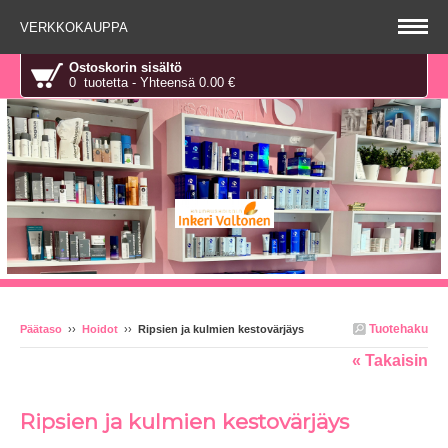
VERKKOKAUPPA
Ostoskorin sisältö
0 tuotetta - Yhteensä 0.00 €
Tuotehaku
Päätaso
››
Hoidot
››
Ripsien ja kulmien kestovärjäys
« Takaisin
Ripsien ja kulmien kestovärjäys