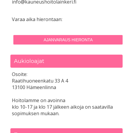
info@kauneushoitolainkeri.fi
Varaa aika hierontaan:
AJANVARAUS HIERONTA
Aukioloajat
Osoite:
Raatihuoneenkatu 33 A 4
13100 Hämeenlinna
Hoitolamme on avoinna
klo 10-17 ja klo 17 jälkeen aikoja on saatavilla
sopimuksen mukaan.