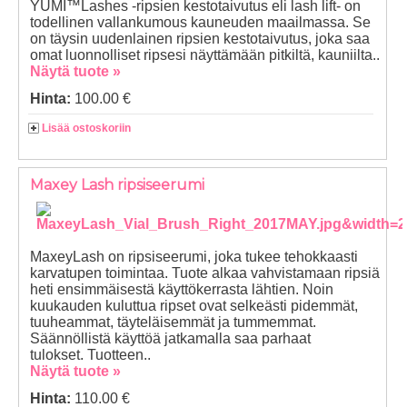
YUMI™Lashes -ripsien kestotaivutus eli lash lift- on
todellinen vallankumous kauneuden maailmassa. Se
on täysin uudenlainen ripsien kestotaivutus, joka saa
omat luonnolliset ripsesi näyttämään pitkiltä, kauniilta..
Näytä tuote »
Hinta:
100.00 €
Lisää ostoskoriin
Maxey Lash ripsiseerumi
MaxeyLash on ripsiseerumi, joka tukee tehokkaasti
karvatupen toimintaa. Tuote alkaa vahvistamaan ripsiä
heti ensimmäisestä käyttökerrasta lähtien. Noin
kuukauden kuluttua ripset ovat selkeästi pidemmät,
tuuheammat, täyteläisemmät ja tummemmat.
Säännöllistä käyttöä jatkamalla saa parhaat
tulokset. Tuotteen..
Näytä tuote »
Hinta:
110.00 €