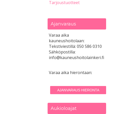
Tarjoustuotteet
Ajanvaraus
Varaa aika
kauneushoitolaan:
Tekstiviestillä: 050 586 0310
Sähköpostilla:
info@kauneushoitolainkeri.fi
Varaa aika hierontaan:
AJANVARAUS HIERONTA
Aukioloajat