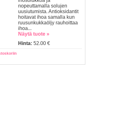
ihosolukkoa ja
nopeuttamalla solujen
uusiutumista. Antioksidantit
hoitavat ihoa samalla kun
ruusunkukkaöljy rauhoittaa
ihoa...
Näytä tuote »
Hinta:
52.00 €
stoskoriin