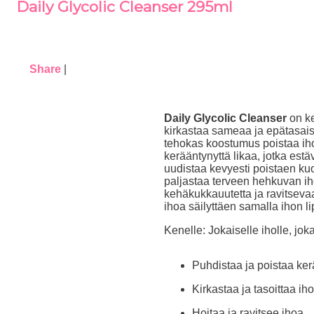
Daily Glycolic Cleanser 295ml
Share
|
Daily Glycolic Cleanser
on k
kirkastaa sameaa ja epätasais
tehokas koostumus poistaa ihon
kerääntynyttä likaa, jotka est
uudistaa kevyesti poistaen kuol
paljastaa terveen hehkuvan ih
kehäkukkauutetta ja ravitsevaa
ihoa säilyttäen samalla ihon li
Kenelle:
Jokaiselle iholle, jok
Puhdistaa ja poistaa ker
Kirkastaa ja tasoittaa ih
Hoitaa ja ravitsee ihoa.