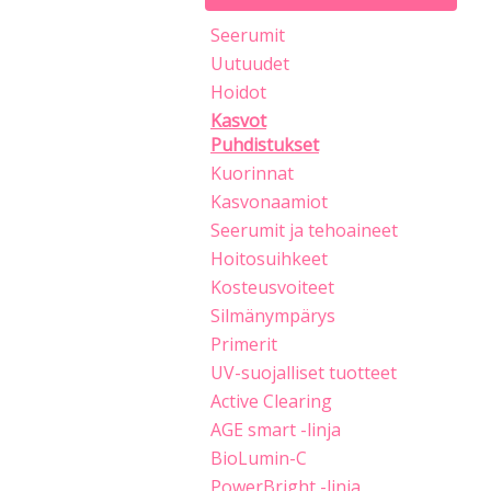
Seerumit
Uutuudet
Hoidot
Kasvot
Puhdistukset
Kuorinnat
Kasvonaamiot
Seerumit ja tehoaineet
Hoitosuihkeet
Kosteusvoiteet
Silmänympärys
Primerit
UV-suojalliset tuotteet
Active Clearing
AGE smart -linja
BioLumin-C
PowerBright -linja