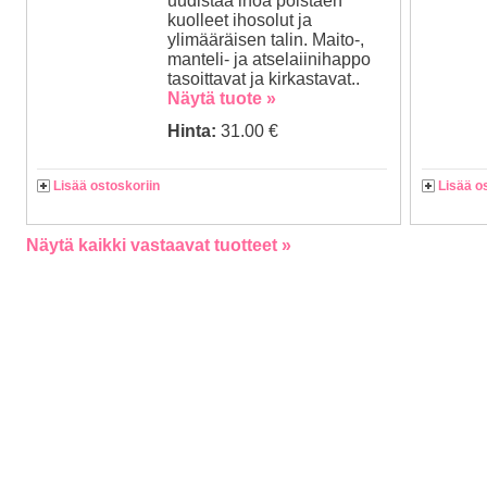
uudistaa ihoa poistaen
kuolleet ihosolut ja
ylimääräisen talin. Maito-,
manteli- ja atselaiinihappo
tasoittavat ja kirkastavat..
Näytä tuote »
Hinta:
31.00 €
Lisää ostoskoriin
Lisää o
Näytä kaikki vastaavat tuotteet »