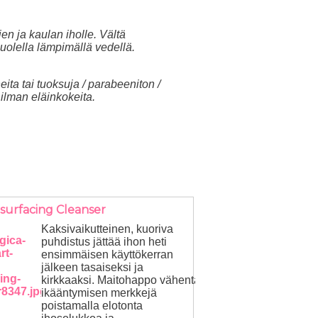
en ja kaulan iholle. Vältä
uolella lämpimällä vedellä.
eita tai tuoksuja / parabeeniton /
u ilman eläinkokeita.
surfacing Cleanser
Kaksivaikutteinen, kuoriva
puhdistus jättää ihon heti
ensimmäisen käyttökerran
jälkeen tasaiseksi ja
kirkkaaksi. Maitohappo vähentää
ikääntymisen merkkejä
poistamalla elotonta