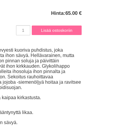
Hinta:
65.00 €
evyesti kuoriva puhdistus, joka
ta ihon sävyä. Hellävarainen, mutta
 pinnan soluja ja päivittäin
ävät ihon kirkkauden. Glykolihappo
leita ihosoluja ihon pinnalta ja
on. Sekoitus rauhoittavaa
 jojoba -siemenöljyä hoitaa ja ravitsee
pidisuojan.
a kaipaa kirkastusta.
ääntynyttä likaa.
on sävyä.