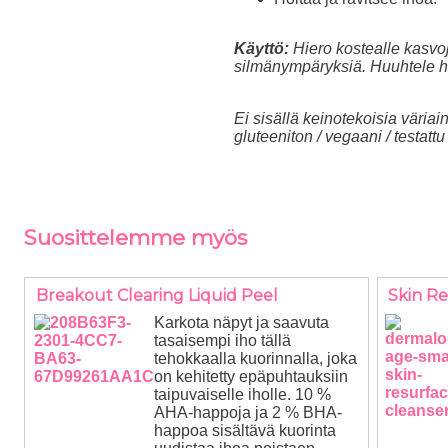
Käyttö:
Hiero kostealle kasvoj
silmänympäryksiä. Huuhtele h
Ei sisällä keinotekoisia väriain
gluteeniton / vegaani / testatt
Suosittelemme myös
Breakout Clearing Liquid Peel
Skin Re
Karkota näpyt ja saavuta
tasaisempi iho tällä
tehokkaalla kuorinnalla, joka
on kehitetty epäpuhtauksiin
taipuvaiselle iholle. 10 %
AHA-happoja ja 2 % BHA-
happoa sisältävä kuorinta