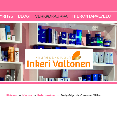
YRITYS
BLOGI
VERKKOKAUPPA
HIERONTAPALVELUT
Päätaso
››
Kasvot
››
Puhdistukset
››
Daily Glycolic Cleanser 295ml