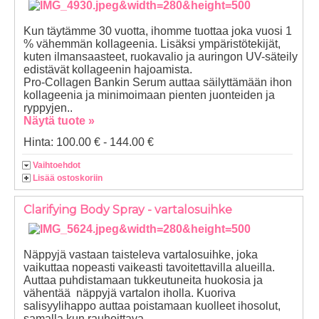
Kun täytämme 30 vuotta, ihomme tuottaa joka vuosi 1
% vähemmän kollageenia. Lisäksi ympäristötekijät,
kuten ilmansaasteet, ruokavalio ja auringon UV-säteily
edistävät kollageenin hajoamista.
Pro-Collagen Bankin Serum auttaa säilyttämään ihon
kollageenia ja minimoimaan pienten juonteiden ja
ryppyjen..
Näytä tuote »
Hinta: 100.00 € - 144.00 €
Vaihtoehdot
Lisää ostoskoriin
Clarifying Body Spray - vartalosuihke
Näppyjä vastaan taisteleva vartalosuihke, joka
vaikuttaa nopeasti vaikeasti tavoitettavilla alueilla.
Auttaa puhdistamaan tukkeutuneita huokosia ja
vähentää näppyjä vartalon iholla. Kuoriva
salisyylihappo auttaa poistamaan kuolleet ihosolut,
samalla kun rauhoittava..