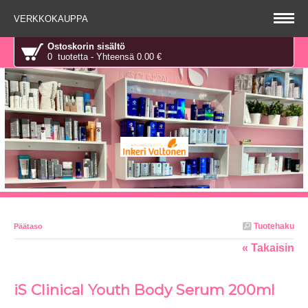
VERKKOKAUPPA
Ostoskorin sisältö
0 tuotetta - Yhteensä 0.00 €
Tuotehaku
Päätaso
« Takaisin
iS Clinical Youth Body Serum 200ml