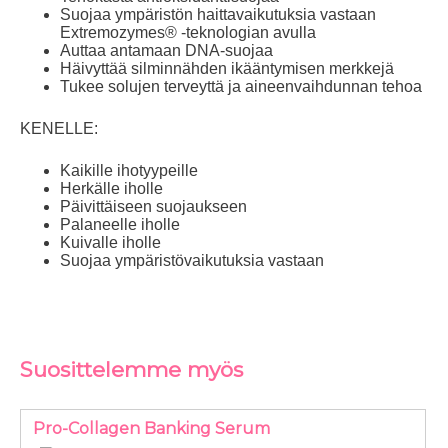
Suojaa ympäristön haittavaikutuksia vastaan
Extremozymes® -teknologian avulla
Auttaa antamaan DNA-suojaa
Häivyttää silminnähden ikääntymisen merkkejä
Tukee solujen terveyttä ja aineenvaihdunnan tehoa
KENELLE:
Kaikille ihotyypeille
Herkälle iholle
Päivittäiseen suojaukseen
Palaneelle iholle
Kuivalle iholle
Suojaa ympäristövaikutuksia vastaan
Suosittelemme myös
Pro-Collagen Banking Serum