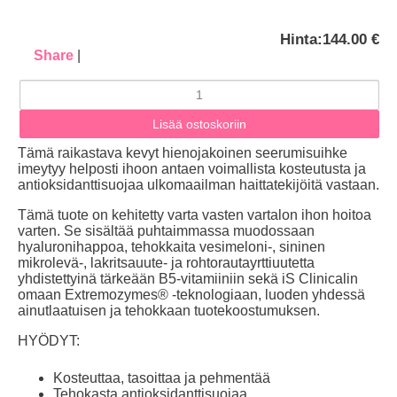
Hinta:
144.00 €
Share
|
Tämä raikastava kevyt hienojakoinen seerumisuihke
imeytyy helposti ihoon antaen voimallista kosteutusta ja
antioksidanttisuojaa ulkomaailman haittatekijöitä vastaan.
Tämä tuote on kehitetty varta vasten vartalon ihon hoitoa
varten. Se sisältää puhtaimmassa muodossaan
hyaluronihappoa, tehokkaita vesimeloni-, sininen
mikrolevä-, lakritsauute- ja rohtorautayrttiuutetta
yhdistettyinä tärkeään B5-vitamiiniin sekä iS Clinicalin
omaan Extremozymes® -teknologiaan, luoden yhdessä
ainutlaatuisen ja tehokkaan tuotekoostumuksen.
HYÖDYT:
Kosteuttaa, tasoittaa ja pehmentää
Tehokasta antioksidanttisuojaa