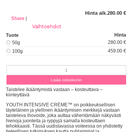
Hinta alk.
280.00 €
Share
|
Vaihtoehdot
Hinta
Tuote
280.00 €
50g
459.00 €
100g
Taistelee ikääntymistä vastaan – kosteuttava –
kiinteyttävä
YOUTH INTENSIVE CRÈME™ on poikkeuksellisen
täyteläinen ja ylellinen ikääntymisen merkkejä vastaan
taisteleva ihovoide, joka auttaa vähentämään näkyvästi
hienoja juonteita ja ryppyjä samalla kosteuttaen
tehokkaasti. Tässä uudistavassa voiteessa on yhdistetty
tieteellisen tutkimuksen kautta puhtaimmat ja