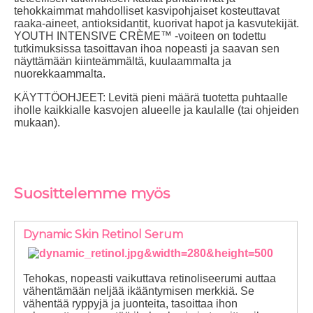
tehokkaimmat mahdolliset kasvipohjaiset kosteuttavat
raaka-aineet, antioksidantit, kuorivat hapot ja kasvutekijät.
YOUTH INTENSIVE CRÈME™ -voiteen on todettu
tutkimuksissa tasoittavan ihoa nopeasti ja saavan sen
näyttämään kiinteämmältä, kuulaammalta ja
nuorekkaammalta.
KÄYTTÖOHJEET:
Levitä pieni määrä tuotetta puhtaalle
iholle kaikkialle kasvojen alueelle ja kaulalle (tai ohjeiden
mukaan).
Suosittelemme myös
Dynamic Skin Retinol Serum
Tehokas, nopeasti vaikuttava retinoliseerumi auttaa
vähentämään neljää ikääntymisen merkkiä. Se
vähentää ryppyjä ja juonteita, tasoittaa ihon