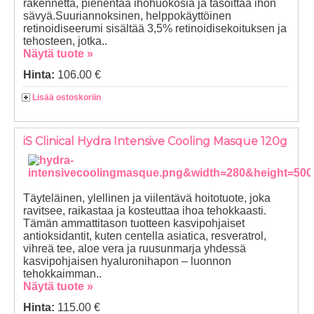
rakennetta, pienentää ihohuokosia ja tasoittaa ihon
sävyä.Suuriannoksinen, helppokäyttöinen
retinoidiseerumi sisältää 3,5% retinoidisekoituksen ja
tehosteen, jotka..
Näytä tuote »
Hinta:
106.00 €
Lisää ostoskoriin
iS Clinical Hydra Intensive Cooling Masque 120g
Täyteläinen, ylellinen ja viilentävä hoitotuote, joka
ravitsee, raikastaa ja kosteuttaa ihoa tehokkaasti.
Tämän ammattitason tuotteen kasvipohjaiset
antioksidantit, kuten centella asiatica, resveratrol,
vihreä tee, aloe vera ja ruusunmarja yhdessä
kasvipohjaisen hyaluronihapon – luonnon
tehokkaimman..
Näytä tuote »
Hinta:
115.00 €