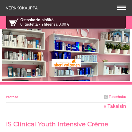
VERKKOKAUPPA
Ostoskorin sisältö
0 tuotetta - Yhteensä 0.00 €
Tuotehaku
Päätaso
« Takaisin
iS Clinical Youth Intensive Crème