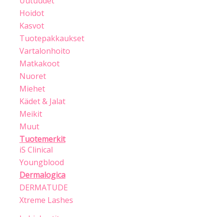
Uutuudet
Hoidot
Kasvot
Tuotepakkaukset
Vartalonhoito
Matkakoot
Nuoret
Miehet
Kädet & Jalat
Meikit
Muut
Tuotemerkit
iS Clinical
Youngblood
Dermalogica
DERMATUDE
Xtreme Lashes