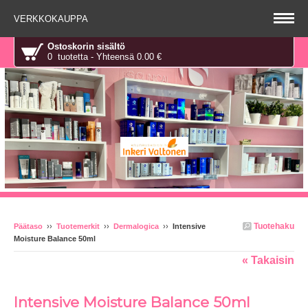
VERKKOKAUPPA
Ostoskorin sisältö
0 tuotetta - Yhteensä 0.00 €
Tuotehaku
Päätaso
››
Tuotemerkit
››
Dermalogica
››
Intensive
Moisture Balance 50ml
« Takaisin
Intensive Moisture Balance 50ml