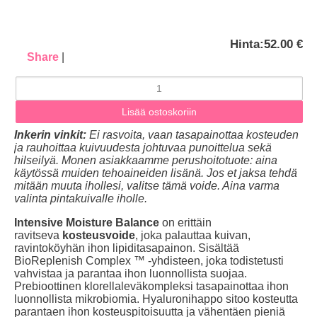
Hinta:
52.00 €
Share
|
Inkerin vinkit:
Ei rasvoita, vaan tasapainottaa kosteuden
ja rauhoittaa kuivuudesta johtuvaa punoittelua sekä
hilseilyä. Monen asiakkaamme perushoitotuote: aina
käytössä muiden tehoaineiden lisänä. Jos et jaksa tehdä
mitään muuta ihollesi, valitse tämä voide. Aina varma
valinta pintakuivalle iholle.
Intensive Moisture Balance
on erittäin
ravitseva
kosteusvoide
, joka palauttaa kuivan,
ravintoköyhän ihon lipiditasapainon. Sisältää
BioReplenish Complex ™ -yhdisteen, joka todistetusti
vahvistaa ja parantaa ihon luonnollista suojaa.
Prebioottinen klorellaleväkompleksi tasapainottaa ihon
luonnollista mikrobiomia. Hyaluronihappo sitoo kosteutta
parantaen ihon kosteuspitoisuutta ja vähentäen pieniä