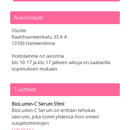
Aukioloajat
Osoite:
Raatihuoneenkatu 33 A 4
13100 Hämeenlinna
Hoitolamme on avoinna
klo 10-17 ja klo 17 jälkeen aikoja on saatavilla
sopimuksen mukaan.
Tuotteet
BioLumin-C Serum 59ml
BioLumin-C Serum on erittäin tehokas
seerumi, joka toimii yhdessä ihon omien
suojatoimintojen
Lue lisää »