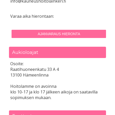
info@kauneushoitolainkeri.fi
Varaa aika hierontaan:
AJANVARAUS HIERONTA
Aukioloajat
Osoite:
Raatihuoneenkatu 33 A 4
13100 Hämeenlinna
Hoitolamme on avoinna
klo 10-17 ja klo 17 jälkeen aikoja on saatavilla
sopimuksen mukaan.