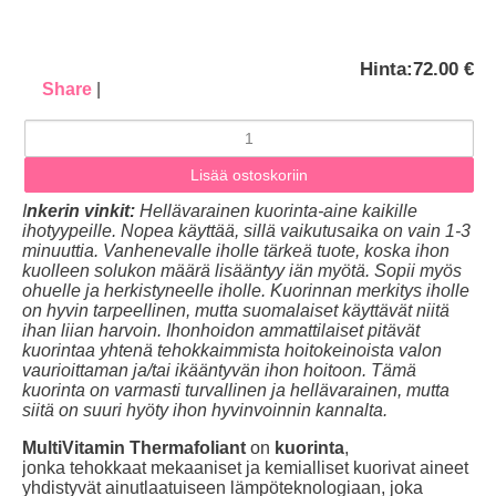
Hinta:
72.00 €
Share
|
I
nkerin vinkit:
Hellävarainen kuorinta-aine kaikille
ihotyypeille.
Nopea käyttää, sillä vaikutusaika on vain 1-3
minuuttia.
Vanhenevalle iholle tärkeä tuote, koska ihon
kuolleen solukon määrä lisääntyy iän myötä. Sopii myös
ohuelle ja herkistyneelle iholle. Kuorinnan merkitys iholle
on hyvin tarpeellinen, mutta suomalaiset käyttävät niitä
ihan liian harvoin. Ihonhoidon ammattilaiset pitävät
kuorintaa yhtenä tehokkaimmista hoitokeinoista valon
vaurioittaman ja/tai ikääntyvän ihon hoitoon. Tämä
kuorinta on varmasti turvallinen ja hellävarainen, mutta
siitä on suuri hyöty ihon hyvinvoinnin kannalta.
MultiVitamin Thermafoliant
on
kuorinta
,
jonka tehokkaat mekaaniset ja kemialliset kuorivat aineet
yhdistyvät ainutlaatuiseen lämpöteknologiaan, joka