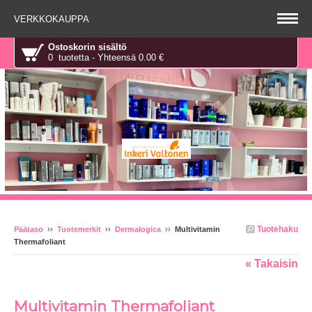
VERKKOKAUPPA
Ostoskorin sisältö
0 tuotetta - Yhteensä 0.00 €
Tuotehaku
Päätaso
››
Tuotemerkit
››
Dermalogica
››
Multivitamin
Thermafoliant
« Takaisin
Multivitamin Thermafoliant