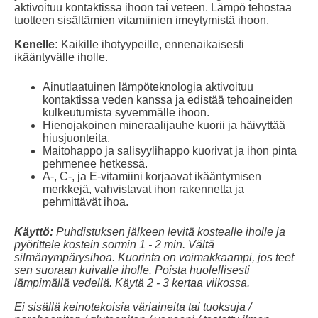
aktivoituu kontaktissa ihoon tai veteen. Lämpö tehostaa
tuotteen sisältämien vitamiinien imeytymistä ihoon.
Kenelle:
Kaikille ihotyypeille, ennenaikaisesti
ikääntyvälle iholle.
Ainutlaatuinen lämpöteknologia aktivoituu
kontaktissa veden kanssa ja edistää tehoaineiden
kulkeutumista syvemmälle ihoon.
Hienojakoinen mineraalijauhe kuorii ja häivyttää
hiusjuonteita.
Maitohappo ja salisyylihappo kuorivat ja ihon pinta
pehmenee hetkessä.
A-, C-, ja E-vitamiini korjaavat ikääntymisen
merkkejä, vahvistavat ihon rakennetta ja
pehmittävät ihoa.
Käyttö:
Puhdistuksen jälkeen levitä kostealle iholle ja
pyörittele kostein sormin 1 - 2 min. Vältä
silmänympärysihoa. Kuorinta on voimakkaampi, jos teet
sen suoraan kuivalle iholle. Poista huolellisesti
lämpimällä vedellä. Käytä 2 - 3 kertaa viikossa.
Ei sisällä keinotekoisia väriaineita tai tuoksuja /