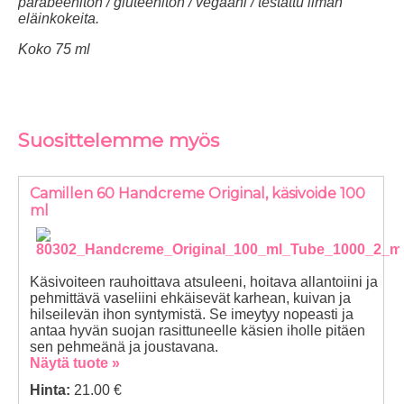
parabeeniton / gluteeniton / vegaani / testattu ilman
eläinkokeita.
Koko 75 ml
Suosittelemme myös
Camillen 60 Handcreme Original, käsivoide 100
ml
Käsivoiteen rauhoittava atsuleeni, hoitava allantoiini ja
pehmittävä vaseliini ehkäisevät karhean, kuivan ja
hilseilevän ihon syntymistä. Se imeytyy nopeasti ja
antaa hyvän suojan rasittuneelle käsien iholle pitäen
sen pehmeänä ja joustavana.
Näytä tuote »
Hinta:
21.00 €