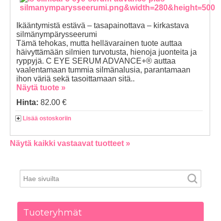
Ikääntymistä estävä – tasapainottava – kirkastava
silmänympärysseerumi
Tämä tehokas, mutta hellävarainen tuote auttaa
häivyttämään silmien turvotusta, hienoja juonteita ja
ryppyjä. C EYE SERUM ADVANCE+® auttaa
vaalentamaan tummia silmänalusia, parantamaan
ihon väriä sekä tasoittamaan sitä..
Näytä tuote »
Hinta:
82.00 €
Lisää ostoskoriin
Näytä kaikki vastaavat tuotteet »
Tuoteryhmät