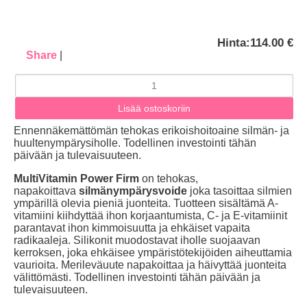
Hinta:
114.00 €
Share
|
Ennennäkemättömän tehokas erikoishoitoaine silmän- ja
huultenympärysiholle. Todellinen investointi tähän
päivään ja tulevaisuuteen.
MultiVitamin Power Firm
on tehokas,
napakoittava
silmänympärysvoide
joka tasoittaa silmien
ympärillä olevia pieniä juonteita. Tuotteen sisältämä A-
vitamiini kiihdyttää ihon korjaantumista, C- ja E-vitamiinit
parantavat ihon kimmoisuutta ja ehkäiset vapaita
radikaaleja. Silikonit muodostavat iholle suojaavan
kerroksen, joka ehkäisee ympäristötekijöiden aiheuttamia
vaurioita. Merileväuute napakoittaa ja häivyttää juonteita
välittömästi. Todellinen investointi tähän päivään ja
tulevaisuuteen.