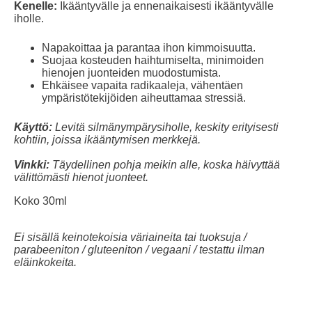
Kenelle:
Ikääntyvälle ja ennenaikaisesti ikääntyvälle
iholle.
Napakoittaa ja parantaa ihon kimmoisuutta.
Suojaa kosteuden haihtumiselta, minimoiden
hienojen juonteiden muodostumista.
Ehkäisee vapaita radikaaleja, vähentäen
ympäristötekijöiden aiheuttamaa stressiä.
Käyttö:
Levitä silmänympärysiholle, keskity erityisesti
kohtiin, joissa ikääntymisen merkkejä.
Vinkki:
Täydellinen pohja meikin alle, koska häivyttää
välittömästi hienot juonteet.
Koko 30ml
Ei sisällä keinotekoisia väriaineita tai tuoksuja /
parabeeniton / gluteeniton / vegaani / testattu ilman
eläinkokeita.