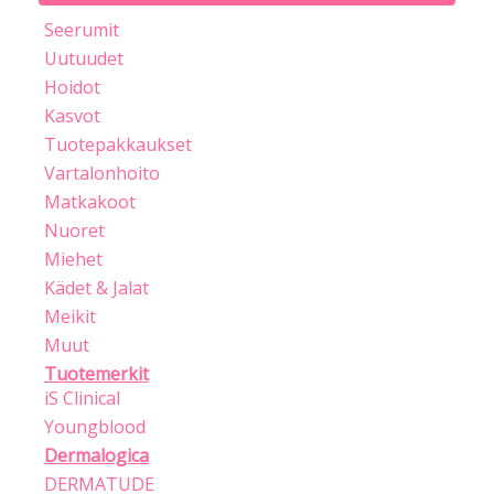
Seerumit
Uutuudet
Hoidot
Kasvot
Tuotepakkaukset
Vartalonhoito
Matkakoot
Nuoret
Miehet
Kädet & Jalat
Meikit
Muut
Tuotemerkit
iS Clinical
Youngblood
Dermalogica
DERMATUDE