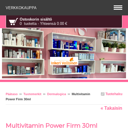
VERKKOKAUPPA
Ostoskorin sisältö
0 tuotetta - Yhteensä 0.00 €
Tuotehaku
Päätaso
››
Tuotemerkit
››
Dermalogica
››
Multivitamin
Power Firm 30ml
« Takaisin
Multivitamin Power Firm 30ml