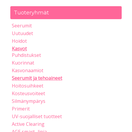
Tuoteryhmät
Seerumit
Uutuudet
Hoidot
Kasvot
Puhdistukset
Kuorinnat
Kasvonaamiot
Seerumit ja tehoaineet
Hoitosuihkeet
Kosteusvoiteet
Silmänympärys
Primerit
UV-suojalliset tuotteet
Active Clearing
AGE smart -linja