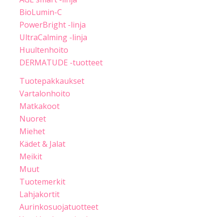
BioLumin-C
PowerBright -linja
UltraCalming -linja
Huultenhoito
DERMATUDE -tuotteet
Tuotepakkaukset
Vartalonhoito
Matkakoot
Nuoret
Miehet
Kädet & Jalat
Meikit
Muut
Tuotemerkit
Lahjakortit
Aurinkosuojatuotteet