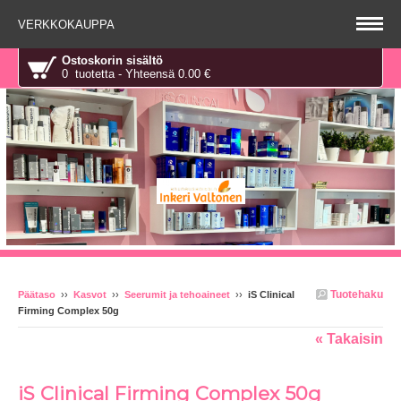
VERKKOKAUPPA
Ostoskorin sisältö
0 tuotetta - Yhteensä 0.00 €
Tuotehaku
Päätaso
››
Kasvot
››
Seerumit ja tehoaineet
››
iS Clinical
Firming Complex 50g
« Takaisin
iS Clinical Firming Complex 50g