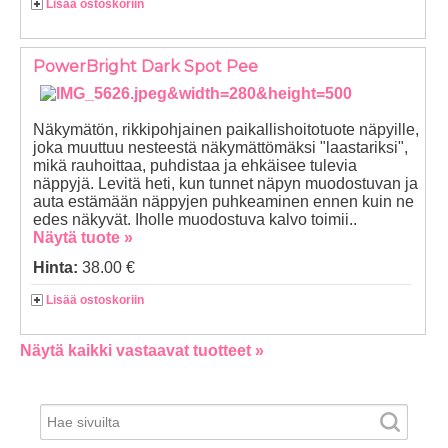
Lisää ostoskoriin
PowerBright Dark Spot Pee
Näkymätön, rikkipohjainen paikallishoitotuote näpyille,
joka muuttuu nesteestä näkymättömäksi "laastariksi",
mikä rauhoittaa, puhdistaa ja ehkäisee tulevia
näppyjä. Levitä heti, kun tunnet näpyn muodostuvan ja
auta estämään näppyjen puhkeaminen ennen kuin ne
edes näkyvät. Iholle muodostuva kalvo toimii..
Näytä tuote »
Hinta:
38.00 €
Lisää ostoskoriin
Näytä kaikki vastaavat tuotteet »