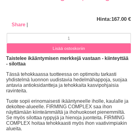
Hinta:
167.00 €
Share
|
Taistelee ikääntymisen merkkejä vastaan - kiinteyttää
- silottaa
Tässä tehokkaassa tuotteessa on optimoitu tarkasti
yhdistelmä luonnon uudistavia hedelmähappoja, suojaa
antavia antioksidantteja ja tehokkaita kasvipohjaisia
ravinteita.
Tuote sopii erinomaisesti ikääntyneelle iholle, kaulalle ja
dekoltee-alueelle. FIRMING COMPLEX saa ihon
näyttämään kiinteämmältä ja ihohuokoset pienemmiltä.
Se myös silottaa ryppyjä ja hienoja juonteita. FIRMING
COMPLEX hoitaa tehokkaasti myös ihon vaativimpiakin
alueita.