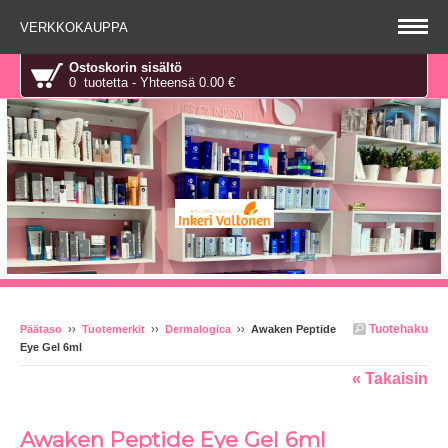
VERKKOKAUPPA
Ostoskorin sisältö
0 tuotetta - Yhteensä 0.00 €
Tuotehaku
Päätaso
››
Tuotemerkit
››
Dermalogica
››
Awaken Peptide
Eye Gel 6ml
« Takaisin
Awaken Peptide Eye Gel 6ml