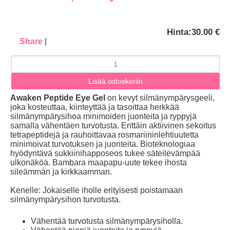
Hinta:
30.00 €
Share
|
Awaken Peptide Eye Gel
on kevyt silmänympärysgeeli,
joka kosteuttaa, kiinteyttää ja tasoittaa herkkää
silmänympärysihoa minimoiden juonteita ja ryppyjä
samalla vähentäen turvotusta. Erittäin aktiivinen sekoitus
tetrapeptidejä ja rauhoittavaa rosmariininlehtiuutetta
minimoivat turvotuksen ja juonteita. Bioteknologiaa
hyödyntävä sukkiinihapposeos tukee säteilevämpää
ulkonäköä. Bambara maapapu-uute tekee ihosta
sileämmän ja kirkkaamman.
Kenelle: Jokaiselle iholle erityisesti poistamaan
silmänympärysihon turvotusta.
Vähentää turvotusta silmänympärysiholla.