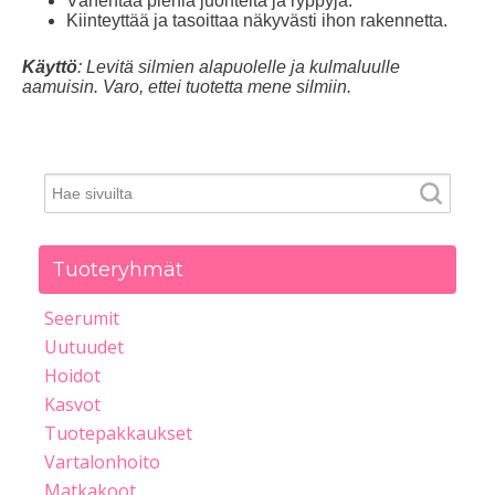
Vähentää pieniä juonteita ja ryppyjä.
Kiinteyttää ja tasoittaa näkyvästi ihon rakennetta.
Käyttö
: Levitä silmien alapuolelle ja kulmaluulle
aamuisin. Varo, ettei tuotetta mene silmiin.
Tuoteryhmät
Seerumit
Uutuudet
Hoidot
Kasvot
Tuotepakkaukset
Vartalonhoito
Matkakoot