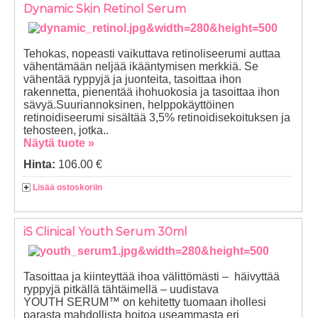
Dynamic Skin Retinol Serum
Tehokas, nopeasti vaikuttava retinoliseerumi auttaa
vähentämään neljää ikääntymisen merkkiä. Se
vähentää ryppyjä ja juonteita, tasoittaa ihon
rakennetta, pienentää ihohuokosia ja tasoittaa ihon
sävyä.Suuriannoksinen, helppokäyttöinen
retinoidiseerumi sisältää 3,5% retinoidisekoituksen ja
tehosteen, jotka..
Näytä tuote »
Hinta:
106.00 €
Lisää ostoskoriin
iS Clinical Youth Serum 30ml
Tasoittaa ja kiinteyttää ihoa välittömästi – häivyttää
ryppyjä pitkällä tähtäimellä – uudistava
YOUTH SERUM™ on kehitetty tuomaan ihollesi
parasta mahdollista hoitoa useammasta eri