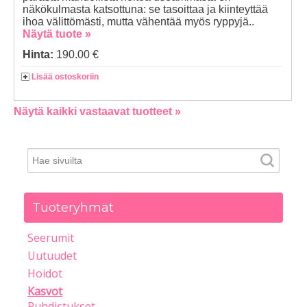
näkökulmasta katsottuna: se tasoittaa ja kiinteyttää
ihoa välittömästi, mutta vähentää myös ryppyjä..
Näytä tuote »
Hinta:
190.00 €
Lisää ostoskoriin
Näytä kaikki vastaavat tuotteet »
Tuoteryhmät
Seerumit
Uutuudet
Hoidot
Kasvot
Puhdistukset