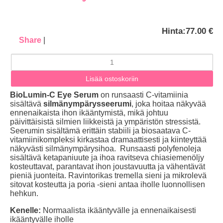
Hinta:
77.00 €
Share
|
BioLumin-C Eye Serum
on runsaasti C-vitamiinia
sisältävä
silmänympärysseerumi
, joka hoitaa näkyvää
ennenaikaista ihon ikääntymistä, mikä johtuu
päivittäisistä silmien liikkeistä ja ympäristön stressistä.
Seerumin sisältämä erittäin stabiili ja biosaatava C-
vitamiinikompleksi kirkastaa dramaattisesti ja kiinteyttää
näkyvästi silmänympärysihoa. Runsaasti polyfenoleja
sisältävä ketapaniuute ja ihoa ravitseva chiasiemenöljy
kosteuttavat, parantavat ihon joustavuutta ja vähentävät
pieniä juonteita. Ravintorikas tremella sieni ja mikrolevä
sitovat kosteutta ja poria -sieni antaa iholle luonnollisen
hehkun.
Kenelle:
Normaalista ikääntyvälle ja ennenaikaisesti
ikääntyvälle iholle