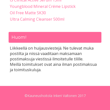
iS Clinical Active Serum 15ml
Youngblood Mineral Créme Lipstick
Oil Free Matte SK30
Ultra Calming Cleanser 500ml
Huom!
Liikkeellä on huijausviestejä. Ne tulevat muka
postilta ja niissä vaaditaan maksamaan
postimaksuja viestissä ilmoitetulle tilille.
Meillä toimitukset ovat aina ilman postimaksua
ja toimituskuluja.
©Kauneushoitola Inkeri Valtonen 2017