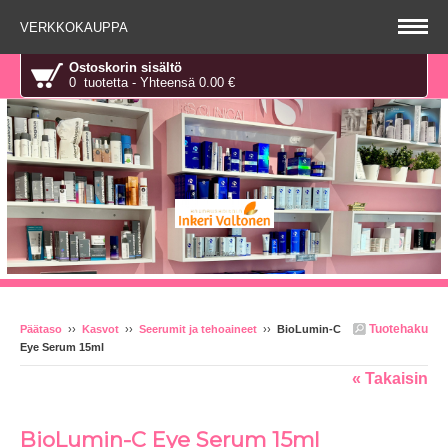
VERKKOKAUPPA
Ostoskorin sisältö
0 tuotetta - Yhteensä 0.00 €
Tuotehaku
Päätaso
››
Kasvot
››
Seerumit ja tehoaineet
››
BioLumin-C
Eye Serum 15ml
« Takaisin
BioLumin-C Eye Serum 15ml