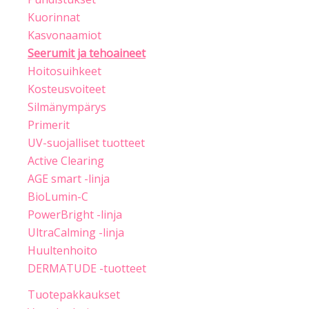
Kuorinnat
Kasvonaamiot
Seerumit ja tehoaineet
Hoitosuihkeet
Kosteusvoiteet
Silmänympärys
Primerit
UV-suojalliset tuotteet
Active Clearing
AGE smart -linja
BioLumin-C
PowerBright -linja
UltraCalming -linja
Huultenhoito
DERMATUDE -tuotteet
Tuotepakkaukset