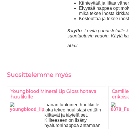
Kiinteyttää
ja
liftaa
vähen
Elvyttää
happea optimoivi
mikä tekee ihosta kirk
Kosteuttaa
ja
tekee ihost
Käyttö:
Levitä puhdistetuille k
suuntautuvin vedoin. Käytä kah
50ml
Suosittelemme myös
Youngblood Mineral Lip Gloss hoitava
Camill
huulikiille
erikois
Ihanan tuntuinen huulikiille,
joka tekee huulistasi erittäin
kiiltävät ja täyteläiset.
Kiilteeseen on lisätty
hyaluronihappoa antamaan