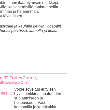
täen ihon ikääntymisen merkkejä.
lla, kasviperäisillä raaka-aineilla,
kaamman ja heleämmän.
a täyteläisen
.
asvoille ja kaulalle kevyin, ylöspäin
desti päivässä, aamulla ja illalla.
en 60 Fudes Creme,
jalkavoide 30 ml
Voide soveltuu erityisen
hyvin herkkien ihoalueiden
suojaamiseen ja
hoitamiseen. Vaseliini,
kamomilla ja kehäkukka