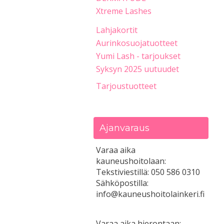
Xtreme Lashes
Lahjakortit
Aurinkosuojatuotteet
Yumi Lash - tarjoukset
Syksyn 2025 uutuudet
Tarjoustuotteet
Ajanvaraus
Varaa aika
kauneushoitolaan:
Tekstiviestillä: 050 586 0310
Sähköpostilla:
info@kauneushoitolainkeri.fi
Varaa aika hierontaan: