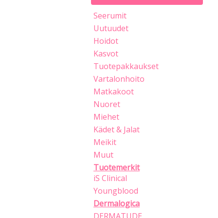
Seerumit
Uutuudet
Hoidot
Kasvot
Tuotepakkaukset
Vartalonhoito
Matkakoot
Nuoret
Miehet
Kädet & Jalat
Meikit
Muut
Tuotemerkit
iS Clinical
Youngblood
Dermalogica
DERMATUDE