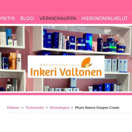
YRITYS
BLOGI
VERKKOKAUPPA
HIERONTAPALVELUT
Päätaso
››
Tuotemerkit
››
Dermalogica
››
Phyto Nature Oxygen Cream