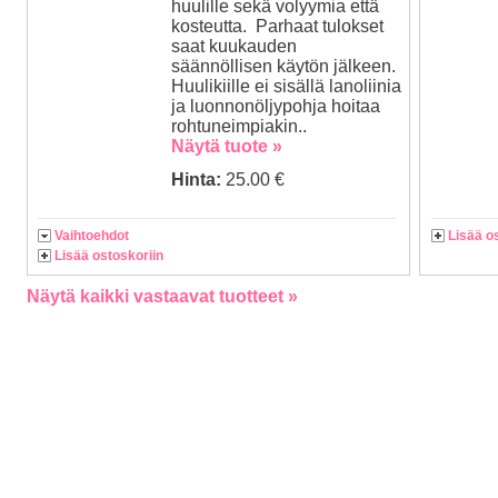
huulille sekä volyymia että
kosteutta. Parhaat tulokset
saat kuukauden
säännöllisen käytön jälkeen.
Huulikiille ei sisällä lanoliinia
ja luonnonöljypohja hoitaa
rohtuneimpiakin..
Näytä tuote »
Hinta:
25.00 €
Vaihtoehdot
Lisää o
Lisää ostoskoriin
Näytä kaikki vastaavat tuotteet »