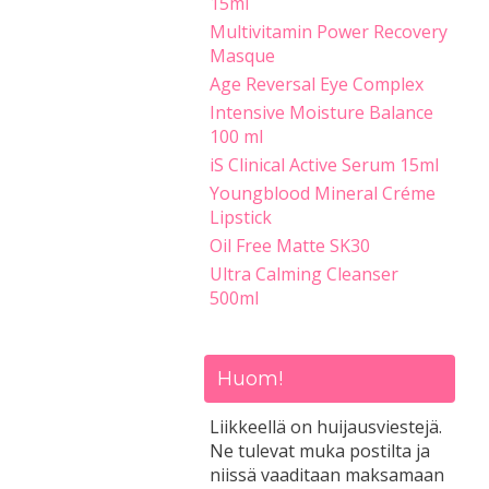
15ml
Multivitamin Power Recovery
Masque
Age Reversal Eye Complex
Intensive Moisture Balance
100 ml
iS Clinical Active Serum 15ml
Youngblood Mineral Créme
Lipstick
Oil Free Matte SK30
Ultra Calming Cleanser
500ml
Huom!
Liikkeellä on huijausviestejä.
Ne tulevat muka postilta ja
niissä vaaditaan maksamaan