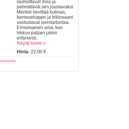
rauhoittavat ihoa ja
pehmittävät sen joustavaksi.
Mentoli lievittää kutinaa,
bentsoehappo ja triklosaani
vastustavat sienitartuntaa.
Erinomainen aina, kun
liikkuu paljain jaloin
erityisesti..
Näytä tuote »
Hinta:
22.00 €
stoskoriin