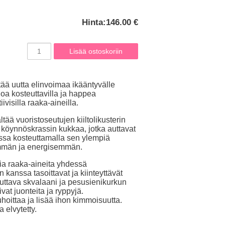
Hinta:
146.00 €
tää uutta elinvoimaa ikääntyvälle
 ihoa kosteuttavilla ja happea
iivisilla raaka-aineilla.
tää vuoristoseutujen kiiltolikusterin
 köynnöskrassin kukkaa, jotka auttavat
sa kosteuttamalla sen ylempiä
ämmän ja energisemmän.
sia raaka-aineita yhdessä
kanssa tasoittavat ja kiinteyttävät
euttava skvalaani ja pesusienikurkun
vat juonteita ja ryppyjä.
uhoittaa ja lisää ihon kimmoisuutta.
 elvytetty.