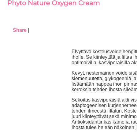
Phyto Nature Oxygen Cream
Share
|
Elvyttävä kosteusvoide hengit
iholle. Se kiinteyttää ja liftaa
optimoivilla, kasviperäisillä akt
Kevyt, nestemäinen voide sisäl
siemenuutetta, glykogeeniä ja
lisäämään happea ihon pinnas
kerroksia tehden ihosta sile
Sekoitus kasviperäisiä aktiivi
adaptogeenisen kurjenherneen 
tehden ilmeestä liftatun. Kost
juuri kiinteyttävät sekä minimoi
Antioksidanttirikas kamelia ra
Ihosta tulee heleän näköinen ja