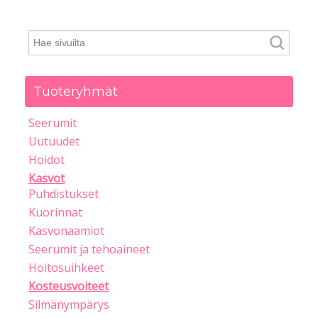
Tuoteryhmät
Seerumit
Uutuudet
Hoidot
Kasvot
Puhdistukset
Kuorinnat
Kasvonaamiot
Seerumit ja tehoaineet
Hoitosuihkeet
Kosteusvoiteet
Silmänympärys