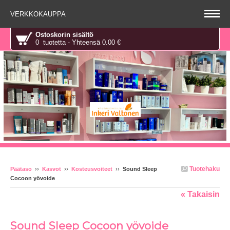
VERKKOKAUPPA
Ostoskorin sisältö
0 tuotetta - Yhteensä 0.00 €
Tuotehaku
Päätaso
››
Kasvot
››
Kosteusvoiteet
››
Sound Sleep
Cocoon yövoide
« Takaisin
Sound Sleep Cocoon yövoide