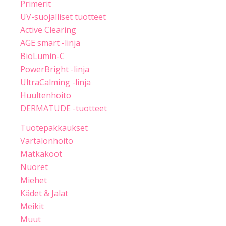
Primerit
UV-suojalliset tuotteet
Active Clearing
AGE smart -linja
BioLumin-C
PowerBright -linja
UltraCalming -linja
Huultenhoito
DERMATUDE -tuotteet
Tuotepakkaukset
Vartalonhoito
Matkakoot
Nuoret
Miehet
Kädet & Jalat
Meikit
Muut