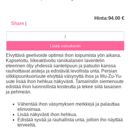
Hinta:
94.00 €
Share
|
Elvyttävä geelivoide optimoi ihon toipumista yön aikana.
Kapseloitu, liikeaktivoitu ranskalaisen laventelin
eteerinen öljy yhdessä santelipuun ja patsulin kanssa
rauhoittavat aisteja ja edistävät levollista unta. Persian
silkkipuunkuoriuute elvyttää väsynyttä ihoa ja Wu-Zu-Yu-
uute lisää ihon hehkua näkyvästi. Tamarindin siemenuute
edistää ihon luonnollista kosteutta ja tekee siitä tasaisen
ja pehmeän.
Vähentää ihon väsymyksen merkkejä ja palauttaa
elinvoimaa.
Lisää näkyvästi ihon hehkua.
Edistää syvää ja rauhallista unta, jolloin iho näyttää
terveeltä.