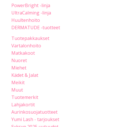
PowerBright -linja
UltraCalming -linja
Huultenhoito
DERMATUDE -tuotteet
Tuotepakkaukset
Vartalonhoito
Matkakoot
Nuoret
Miehet
Kädet & Jalat
Meikit
Muut
Tuotemerkit
Lahjakortit
Aurinkosuojatuotteet
Yumi Lash - tarjoukset
Syksyn 2025 uutuudet