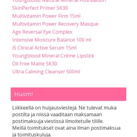
Youngblood Natural Mineral Foundation
SkinPerfect Primer SK30
Multivitamin Power Firm 15ml
Multivitamin Power Recovery Masque
Age Reversal Eye Complex
Intensive Moisture Balance 100 ml
iS Clinical Active Serum 15ml
Youngblood Mineral Créme Lipstick
Oil Free Matte SK30
Ultra Calming Cleanser 500ml
Huom!
Liikkeellä on huijausviestejä. Ne tulevat muka
postilta ja niissä vaaditaan maksamaan
postimaksuja viestissä ilmoitetulle tilille.
Meillä toimitukset ovat aina ilman postimaksua
ja toimituskuluja.