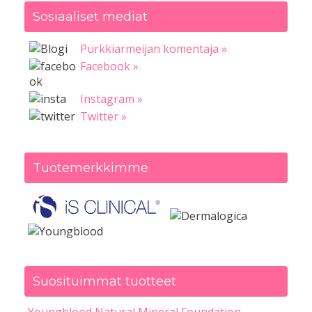
Sosiaaliset mediat
Purkkiarmeijan komentaja »
Facebook »
Instagram »
Twitter »
Tuotemerkkimme
Suosituimmat tuotteet