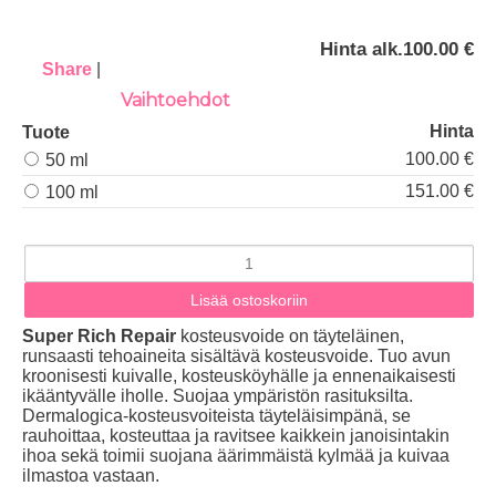
Hinta alk.
100.00 €
Share
|
Vaihtoehdot
Hinta
Tuote
100.00 €
50 ml
151.00 €
100 ml
Super Rich Repair
kosteusvoide on täyteläinen,
runsaasti tehoaineita sisältävä kosteusvoide. Tuo avun
kroonisesti kuivalle, kosteusköyhälle ja ennenaikaisesti
ikääntyvälle iholle. Suojaa ympäristön rasituksilta.
Dermalogica-kosteusvoiteista täyteläisimpänä, se
rauhoittaa, kosteuttaa ja ravitsee kaikkein janoisintakin
ihoa sekä toimii suojana äärimmäistä kylmää ja kuivaa
ilmastoa vastaan.