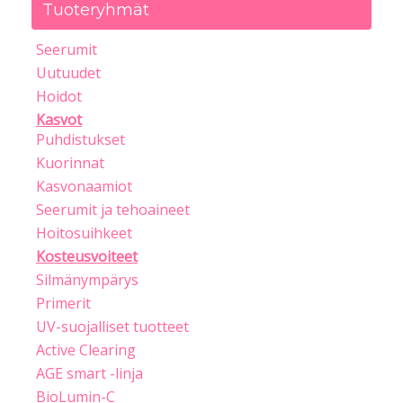
Tuoteryhmät
Seerumit
Uutuudet
Hoidot
Kasvot
Puhdistukset
Kuorinnat
Kasvonaamiot
Seerumit ja tehoaineet
Hoitosuihkeet
Kosteusvoiteet
Silmänympärys
Primerit
UV-suojalliset tuotteet
Active Clearing
AGE smart -linja
BioLumin-C