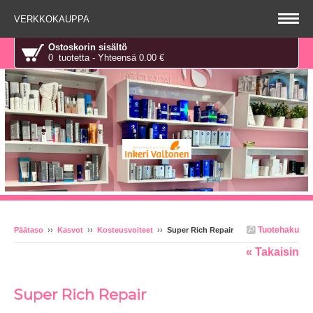
VERKKOKAUPPA
Ostoskorin sisältö
0 tuotetta - Yhteensä 0.00 €
Tuotehaku
Päätaso
››
Kasvot
››
Kosteusvoiteet
››
Super Rich Repair
« Takaisin
Super Rich Repair