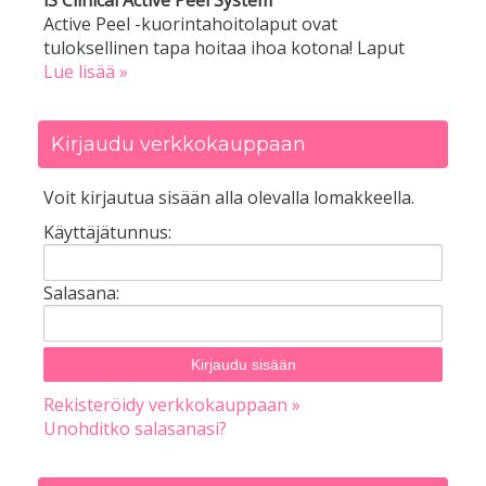
iS Clinical Active Peel System
Active Peel -kuorintahoitolaput ovat
tuloksellinen tapa hoitaa ihoa kotona! Laput
Lue lisää »
Kirjaudu verkkokauppaan
Voit kirjautua sisään alla olevalla lomakkeella.
Käyttäjätunnus:
Salasana:
Rekisteröidy verkkokauppaan »
Unohditko salasanasi?