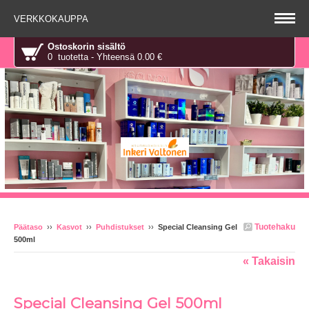
VERKKOKAUPPA
Ostoskorin sisältö
0 tuotetta - Yhteensä 0.00 €
Tuotehaku
Päätaso
››
Kasvot
››
Puhdistukset
››
Special Cleansing Gel
500ml
« Takaisin
Special Cleansing Gel 500ml