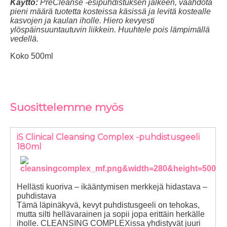
Käyttö:
PreCleanse -esipuhdistuksen jälkeen, vaahdota
pieni määrä tuotetta kosteissa käsissä ja levitä kostealle
kasvojen ja kaulan iholle. Hiero kevyesti
ylöspäinsuuntautuvin liikkein. Huuhtele pois lämpimällä
vedellä.
Koko 500ml
Suosittelemme myös
iS Clinical Cleansing Complex -puhdistusgeeli
180ml
Hellästi kuoriva – ikääntymisen merkkejä hidastava –
puhdistava
Tämä läpinäkyvä, kevyt puhdistusgeeli on tehokas,
mutta silti hellävarainen ja sopii jopa erittäin herkälle
iholle. CLEANSING COMPLEXissa yhdistyvät juuri