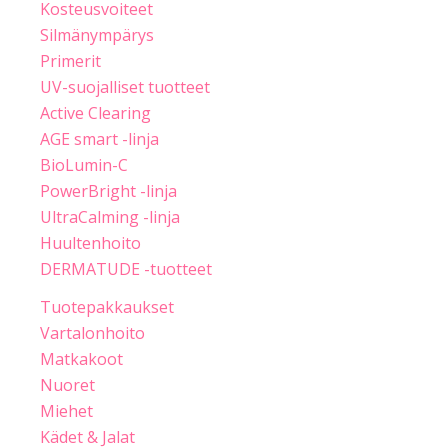
Kosteusvoiteet
Silmänympärys
Primerit
UV-suojalliset tuotteet
Active Clearing
AGE smart -linja
BioLumin-C
PowerBright -linja
UltraCalming -linja
Huultenhoito
DERMATUDE -tuotteet
Tuotepakkaukset
Vartalonhoito
Matkakoot
Nuoret
Miehet
Kädet & Jalat