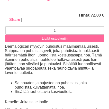
Hinta:
72.00 €
Share
|
Dermalogican myydyin puhdistus maailmanlaajuisesti.
Saippuaton puhdistusgeeli, joka puhdistaa tehokkaasti
häiritsemättä ihon luonnollista kosteustasapainoa. Tämä
ikoninen puhdistus huuhtelee hellävaraisesti pois lian
jättäen ihon sileäksi ja puhtaaksi. Sisältää luonnollisesti
vaahtoavaa suopapuuta sekä rauhoittavia minttu- ja
laventeliuutteita.
Saippuaton ja hajusteeton puhdistus, joka
puhdistaa kuivattamatta ihoa.
Sisältää rauhoittavia kasviuutteita.
Kenelle: Jokaiselle iholle.