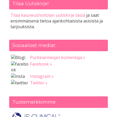
Tilaa Uutiskirje!
Tilaa kauneushoitolan uutiskirje tästä
ja saat
ensimmäisenä tietoa ajankohtaisista asioista ja
tarjouksista.
Sosiaaliset mediat
Purkkiarmeijan komentaja »
Facebook »
Instagram »
Twitter »
Tuotemerkkimme