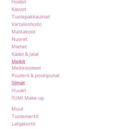
Hoidot
Kasvot
Tuotepakkaukset
Vartalonhoito
Matkakoot
Nuoret
Miehet
Kädet & Jalat
Meikit
Meikkivoiteet
Puuterit & poskipunat
Silmät
Huulet
YUMI Make-up
Muut
Tuotemerkit
Lahjakortit