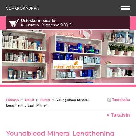
VERKKOKAUPPA
Ostoskorin sisältö
0 tuotetta - Yhteensä 0.00 €
Tuotehaku
Päätaso
››
Meikit
››
Silmät
››
Youngblood Mineral
Lengthening Lash Primer
« Takaisin
Youngblood Mineral Lengthening