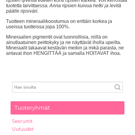
ripsien tyvestä edeten kohti ripsien kärkeä. Voit kerrostaa
tuotetta tarvittaessa. Anna ripsien kuivua hetki ja levitä
päälle ripsiväri.
Tuotteen mineraalikoostumus on erittäin korkea ja
useissa tuotteissa jopa 100%.
Mineraalien pigmentit ovat luonnollisia, niillä on
ainutlaatuinen peittokyky ja ne näyttävät iholla upeilta.
Mineraalit takaavat kestävän meikin ja mikä parasta, ne
antavat ihon HENGITTÄÄ ja samalla HOITAVAT ihoa.
Tuoteryhmät
Seerumit
Uutuudet