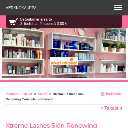
VERKKOKAUPPA
Ostoskorin sisältö
0 tuotetta - Yhteensä 0.00 €
Tuotehaku
Päätaso
››
Meikit
››
Silmät
››
Xtreme Lashes Skin
Renewing Concealer peitevoide
« Takaisin
Xtreme Lashes Skin Renewing