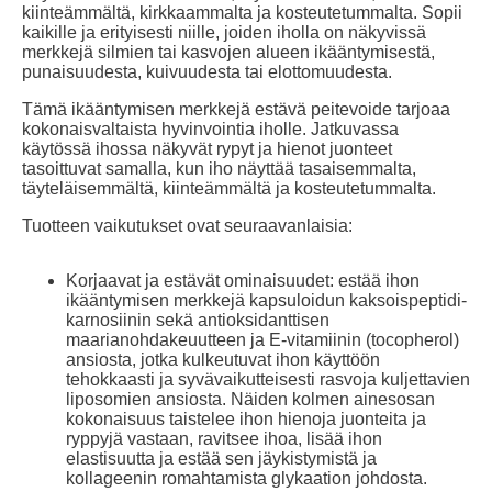
kiinteämmältä, kirkkaammalta ja kosteutetummalta. Sopii
kaikille ja erityisesti niille, joiden iholla on näkyvissä
merkkejä silmien tai kasvojen alueen ikääntymisestä,
punaisuudesta, kuivuudesta tai elottomuudesta.
Tämä ikääntymisen merkkejä estävä peitevoide tarjoaa
kokonaisvaltaista hyvinvointia iholle. Jatkuvassa
käytössä ihossa näkyvät rypyt ja hienot juonteet
tasoittuvat samalla, kun iho näyttää tasaisemmalta,
täyteläisemmältä, kiinteämmältä ja kosteutetummalta.
Tuotteen vaikutukset ovat seuraavanlaisia:
Korjaavat ja estävät ominaisuudet: estää ihon
ikääntymisen merkkejä kapsuloidun kaksoispeptidi-
karnosiinin sekä antioksidanttisen
maarianohdakeuutteen ja E-vitamiinin (tocopherol)
ansiosta, jotka kulkeutuvat ihon käyttöön
tehokkaasti ja syvävaikutteisesti rasvoja kuljettavien
liposomien ansiosta. Näiden kolmen ainesosan
kokonaisuus taistelee ihon hienoja juonteita ja
ryppyjä vastaan, ravitsee ihoa, lisää ihon
elastisuutta ja estää sen jäykistymistä ja
kollageenin romahtamista glykaation johdosta.