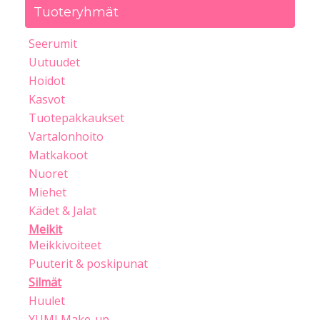
Tuoteryhmät
Seerumit
Uutuudet
Hoidot
Kasvot
Tuotepakkaukset
Vartalonhoito
Matkakoot
Nuoret
Miehet
Kädet & Jalat
Meikit
Meikkivoiteet
Puuterit & poskipunat
Silmät
Huulet
YUMI Make-up