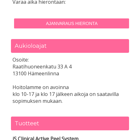
Varaa aika hierontaan:
AJANVARAUS HIERONTA
Aukioloajat
Osoite:
Raatihuoneenkatu 33 A 4
13100 Hämeenlinna
Hoitolamme on avoinna
klo 10-17 ja klo 17 jälkeen aikoja on saatavilla
sopimuksen mukaan.
Tuotteet
iS Clinical Active Peel System