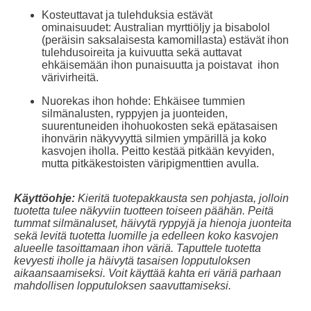
Kosteuttavat ja tulehduksia estävät
ominaisuudet: Australian myrttiöljy ja bisabolol
(peräisin saksalaisesta kamomillasta) estävät ihon
tulehdusoireita ja kuivuutta sekä auttavat
ehkäisemään ihon punaisuutta ja poistavat ihon
värivirheitä.
Nuorekas ihon hohde: Ehkäisee tummien
silmänalusten, ryppyjen ja juonteiden,
suurentuneiden ihohuokosten sekä epätasaisen
ihonvärin näkyvyyttä silmien ympärillä ja koko
kasvojen iholla. Peitto kestää pitkään kevyiden,
mutta pitkäkestoisten väripigmenttien avulla.
Käyttöohje:
Kieritä tuotepakkausta sen pohjasta, jolloin
tuotetta tulee näkyviin tuotteen toiseen päähän. Peitä
tummat silmänaluset, häivytä ryppyjä ja hienoja juonteita
sekä levitä tuotetta luomille ja edelleen koko kasvojen
alueelle tasoittamaan ihon väriä. Taputtele tuotetta
kevyesti iholle ja häivytä tasaisen lopputuloksen
aikaansaamiseksi. Voit käyttää kahta eri väriä parhaan
mahdollisen lopputuloksen saavuttamiseksi.