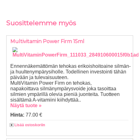
Suosittelemme myös
Multivitamin Power Firm 15ml
Ennennäkemättömän tehokas erikoishoitoaine silmän-
ja huultenympärysiholle. Todellinen investointi tähän
päivään ja tulevaisuuteen.
MultiVitamin Power Firm on tehokas,
napakoittava silmänympärysvoide joka tasoittaa
silmien ympärillä olevia pieniä juonteita. Tuotteen
sisältämä A-vitamiini kiihdyttää..
Näytä tuote »
Hinta:
77.00 €
Lisää ostoskoriin