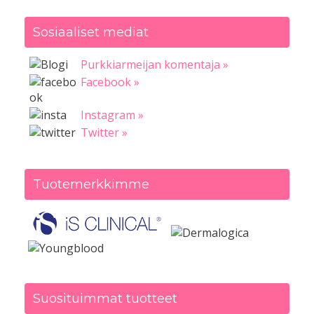
Sosiaaliset mediat
Purkkiarmeijan komentaja »
Facebook »
Instagram »
Twitter »
Tuotemerkkimme
Suosituimmat tuotteet