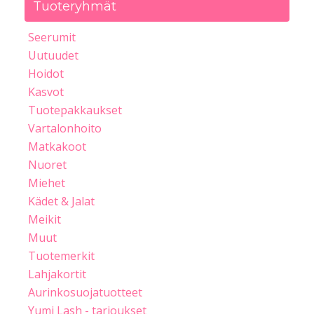
Tuoteryhmät
Seerumit
Uutuudet
Hoidot
Kasvot
Tuotepakkaukset
Vartalonhoito
Matkakoot
Nuoret
Miehet
Kädet & Jalat
Meikit
Muut
Tuotemerkit
Lahjakortit
Aurinkosuojatuotteet
Yumi Lash - tarjoukset