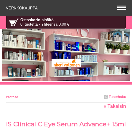
VERKKOKAUPPA
Ostoskorin sisältö
0 tuotetta - Yhteensä 0.00 €
Tuotehaku
Päätaso
« Takaisin
iS Clinical C Eye Serum Advance+ 15ml