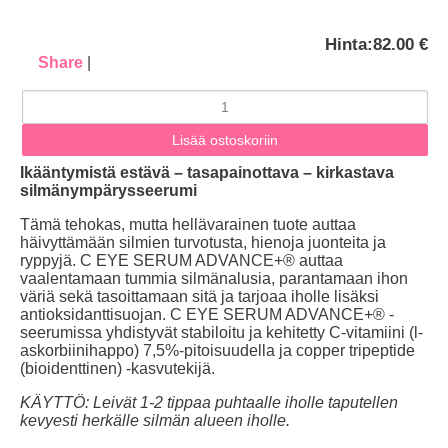
Hinta:
82.00 €
Share
|
Ikääntymistä estävä – tasapainottava – kirkastava
silmänympärysseerumi
Tämä tehokas, mutta hellävarainen tuote auttaa
häivyttämään silmien turvotusta, hienoja juonteita ja
ryppyjä. C EYE SERUM ADVANCE+® auttaa
vaalentamaan tummia silmänalusia, parantamaan ihon
väriä sekä tasoittamaan sitä ja tarjoaa iholle lisäksi
antioksidanttisuojan. C EYE SERUM ADVANCE+® -
seerumissa yhdistyvät stabiloitu ja kehitetty C-vitamiini (l-
askorbiinihappo) 7,5%-pitoisuudella ja copper tripeptide
(bioidenttinen) -kasvutekijä.
KÄYTTÖ: Leivät 1-2 tippaa puhtaalle iholle taputellen
kevyesti herkälle silmän alueen iholle.