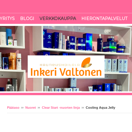
YRITYS
BLOGI
VERKKOKAUPPA
HIERONTAPALVELUT
Päätaso
››
Nuoret
››
Clear Start -nuorten linja
››
Cooling Aqua Jelly