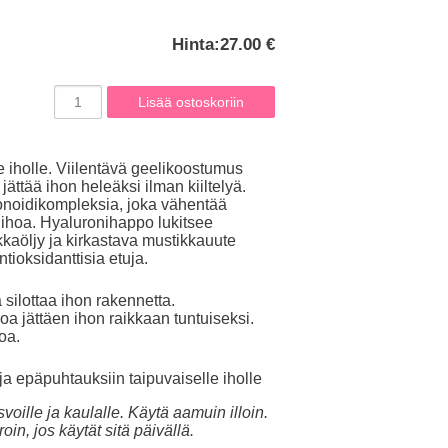
Hinta:
27.00 €
e iholle. Viilentävä geelikoostumus
jättää ihon heleäksi ilman kiiltelyä.
vonoidikompleksia, joka vähentää
a ihoa. Hyaluronihappo lukitsee
ukkaöljy ja kirkastava mustikkauute
ntioksidanttisia etuja.
 silottaa ihon rakennetta.
hoa jättäen ihon raikkaan tuntuiseksi.
hoa.
ja epäpuhtauksiin taipuvaiselle iholle
oille ja kaulalle. Käytä aamuin illoin.
oin, jos käytät sitä päivällä.