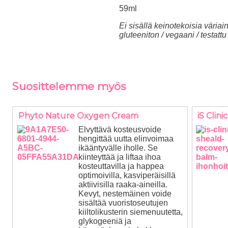
59ml
Ei sisällä keinotekoisia väriain
gluteeniton / vegaani / testatt
Suosittelemme myös
Phyto Nature Oxygen Cream
iS Clin
Elvyttävä kosteusvoide
hengittää uutta elinvoimaa
ikääntyvälle iholle. Se
kiinteyttää ja liftaa ihoa
kosteuttavilla ja happea
optimoivilla, kasviperäisillä
aktiivisilla raaka-aineilla.
Kevyt, nestemäinen voide
sisältää vuoristoseutujen
kiiltolikusterin siemenuutetta,
glykogeeniä ja