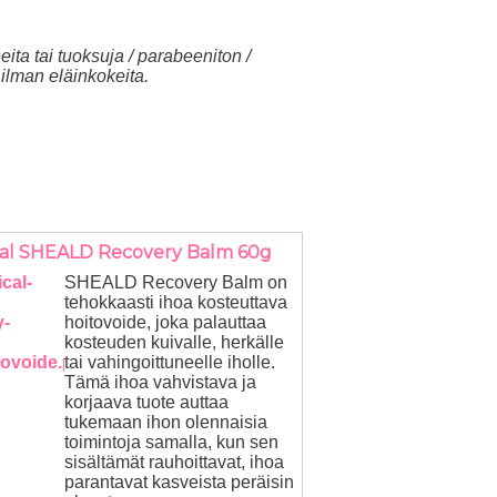
eita tai tuoksuja / parabeeniton /
u ilman eläinkokeita.
ical SHEALD Recovery Balm 60g
SHEALD Recovery Balm on
tehokkaasti ihoa kosteuttava
hoitovoide, joka palauttaa
kosteuden kuivalle, herkälle
tai vahingoittuneelle iholle.
Tämä ihoa vahvistava ja
korjaava tuote auttaa
tukemaan ihon olennaisia
toimintoja samalla, kun sen
sisältämät rauhoittavat, ihoa
parantavat kasveista peräisin