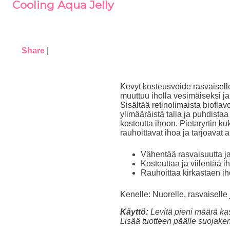
Cooling Aqua Jelly
Share
|
Kevyt kosteusvoide rasvaisell
muuttuu iholla vesimäiseksi ja 
Sisältää retinolimaista biofla
ylimääräistä talia ja puhdista
kosteutta ihoon. Pietaryrtin k
rauhoittavat ihoa ja tarjoavat a
Vähentää rasvaisuutta ja
Kosteuttaa ja viilentää i
Rauhoittaa kirkastaen i
Kenelle:
Nuorelle, rasvaiselle 
Käyttö:
Levitä pieni määrä kasv
Lisää tuotteen päälle suojakerr