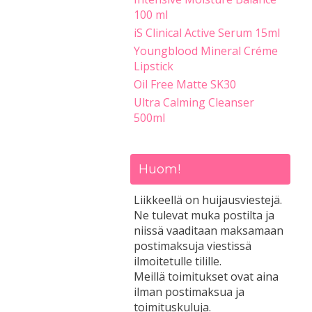
100 ml
iS Clinical Active Serum 15ml
Youngblood Mineral Créme
Lipstick
Oil Free Matte SK30
Ultra Calming Cleanser
500ml
Huom!
Liikkeellä on huijausviestejä.
Ne tulevat muka postilta ja
niissä vaaditaan maksamaan
postimaksuja viestissä
ilmoitetulle tilille.
Meillä toimitukset ovat aina
ilman postimaksua ja
toimituskuluja.