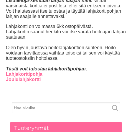
Lisätietoja-kenttään lahjan saajan nimi.
Mitään
varsinaista korttia ei postiteta, ellei sitä erikseen toivota.
Voit halutessasi itse tulostaa ja täyttää lahjakorttipohjan
lahjan saajalle annettavaksi.
Lahjakortti on voimassa 6kk ostopäivästä.
Lahjakortin saanut henkilö voi itse varata hoitoajan lahjan
saatuaan.
Olen hyvin joustava hoitolahjakorttien suhteen. Hoito
voidaan tarvittaessa vaihtaa toiseksi tai sen voi käyttää
tuoteostoksiin hoitolassa.
Tästä voit tulostaa lahjakorttipohjan:
Lahjakorttipohja
Joululahjakortti
Tuoteryhmät