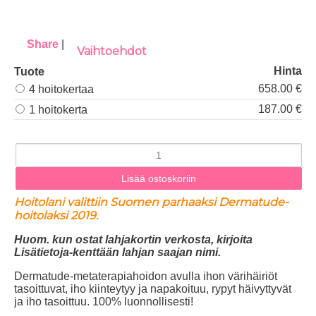
Share
|
Vaihtoehdot
Hinta
Tuote
658.00 €
4 hoitokertaa
187.00 €
1 hoitokerta
Hoitolani valittiin Suomen parhaaksi Dermatude-
hoitolaksi 2019.
Huom. kun ostat lahjakortin verkosta, kirjoita
Lisätietoja-kenttään lahjan saajan nimi.
Dermatude-metaterapiahoidon avulla ihon värihäiriöt
tasoittuvat, iho kiinteytyy ja napakoituu, rypyt häivyttyvät
ja iho tasoittuu. 100% luonnollisesti!