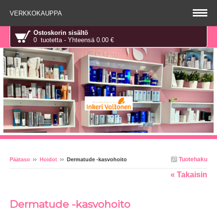
VERKKOKAUPPA
Ostoskorin sisältö
0 tuotetta - Yhteensä 0.00 €
Tuotehaku
Päätaso
››
Hoidot
››
Dermatude -kasvohoito
« Takaisin
Dermatude -kasvohoito