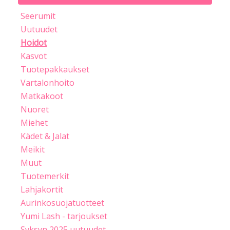
Seerumit
Uutuudet
Hoidot
Kasvot
Tuotepakkaukset
Vartalonhoito
Matkakoot
Nuoret
Miehet
Kädet & Jalat
Meikit
Muut
Tuotemerkit
Lahjakortit
Aurinkosuojatuotteet
Yumi Lash - tarjoukset
Syksyn 2025 uutuudet