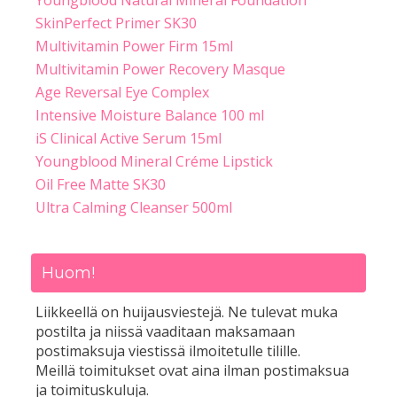
Youngblood Natural Mineral Foundation
SkinPerfect Primer SK30
Multivitamin Power Firm 15ml
Multivitamin Power Recovery Masque
Age Reversal Eye Complex
Intensive Moisture Balance 100 ml
iS Clinical Active Serum 15ml
Youngblood Mineral Créme Lipstick
Oil Free Matte SK30
Ultra Calming Cleanser 500ml
Huom!
Liikkeellä on huijausviestejä. Ne tulevat muka
postilta ja niissä vaaditaan maksamaan
postimaksuja viestissä ilmoitetulle tilille.
Meillä toimitukset ovat aina ilman postimaksua
ja toimituskuluja.