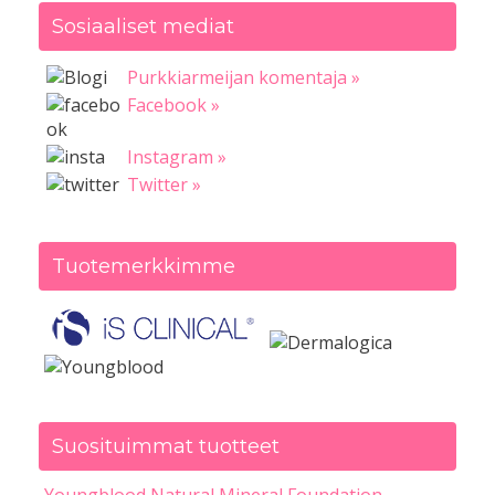
Sosiaaliset mediat
Purkkiarmeijan komentaja »
Facebook »
Instagram »
Twitter »
Tuotemerkkimme
Suosituimmat tuotteet