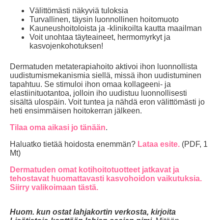
Välittömästi näkyviä tuloksia
Turvallinen, täysin luonnollinen hoitomuoto
Kauneushoitoloista ja -klinikoilta kautta maailman
Voit unohtaa täyteaineet, hermomyrkyt ja
kasvojenkohotuksen!
Dermatuden metaterapiahoito aktivoi ihon luonnollista
uudistumismekanismia siellä, missä ihon uudistuminen
tapahtuu. Se stimuloi ihon omaa kollageeni- ja
elastiinituotantoa, jolloin iho uudistuu luonnollisesti
sisältä ulospäin. Voit tuntea ja nähdä eron välittömästi jo
heti ensimmäisen hoitokerran jälkeen.
Tilaa oma aikasi jo tänään
.
Haluatko tietää hoidosta enemmän?
Lataa esite.
(PDF, 1
Mt)
Dermatuden omat kotihoitotuotteet jatkavat ja
tehostavat huomattavasti kasvohoidon vaikutuksia.
Siirry valikoimaan tästä.
Huom. kun ostat lahjakortin verkosta, kirjoita