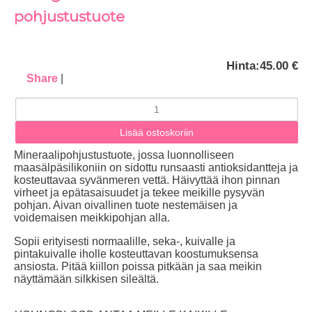
pohjustustuote
Hinta:
45.00 €
Share
|
Mineraalipohjustustuote, jossa luonnolliseen
maasälpäsilikoniin on sidottu runsaasti antioksidantteja ja
kosteuttavaa syvänmeren vettä. Häivyttää ihon pinnan
virheet ja epätasaisuudet ja tekee meikille pysyvän
pohjan. Aivan oivallinen tuote nestemäisen ja
voidemaisen meikkipohjan alla.
Sopii erityisesti normaalille, seka-, kuivalle ja
pintakuivalle iholle kosteuttavan koostumuksensa
ansiosta. Pitää kiillon poissa pitkään ja saa meikin
näyttämään silkkisen sileältä.