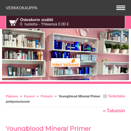
VERKKOKAUPPA
Ostoskorin sisältö
0 tuotetta - Yhteensä 0.00 €
Tuotehaku
Päätaso
››
Kasvot
››
Primerit
››
Youngblood Mineral Primer
pohjustustuote
« Takaisin
Youngblood Mineral Primer