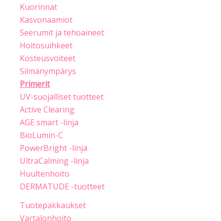
Kuorinnat
Kasvonaamiot
Seerumit ja tehoaineet
Hoitosuihkeet
Kosteusvoiteet
Silmänympärys
Primerit
UV-suojalliset tuotteet
Active Clearing
AGE smart -linja
BioLumin-C
PowerBright -linja
UltraCalming -linja
Huultenhoito
DERMATUDE -tuotteet
Tuotepakkaukset
Vartalonhoito