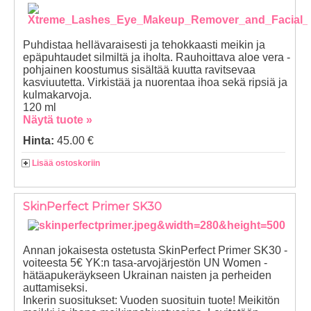
Puhdistaa hellävaraisesti ja tehokkaasti meikin ja
epäpuhtaudet silmiltä ja iholta. Rauhoittava aloe vera -
pohjainen koostumus sisältää kuutta ravitsevaa
kasviuutetta. Virkistää ja nuorentaa ihoa sekä ripsiä ja
kulmakarvoja.
120 ml
Näytä tuote »
Hinta:
45.00 €
Lisää ostoskoriin
SkinPerfect Primer SK30
Annan jokaisesta ostetusta SkinPerfect Primer SK30 -
voiteesta 5€ YK:n tasa-arvojärjestön UN Women -
hätäapukeräykseen Ukrainan naisten ja perheiden
auttamiseksi.
Inkerin suositukset: Vuoden suosituin tuote! Meikitön