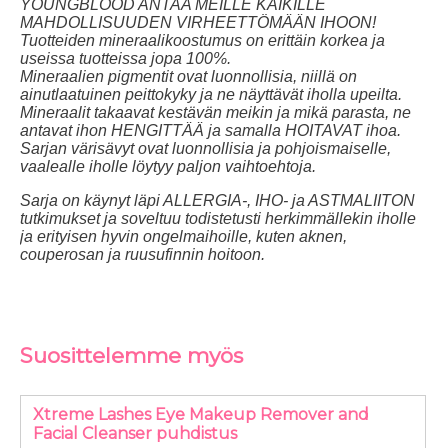
YOUNGBLOOD ANTAA MEILLE KAIKILLE
MAHDOLLISUUDEN VIRHEETTÖMÄÄN IHOON!
Tuotteiden mineraalikoostumus on erittäin korkea ja
useissa tuotteissa jopa 100%.
Mineraalien pigmentit ovat luonnollisia, niillä on
ainutlaatuinen peittokyky ja ne näyttävät iholla upeilta.
Mineraalit takaavat kestävän meikin ja mikä parasta, ne
antavat ihon HENGITTÄÄ ja samalla HOITAVAT ihoa.
Sarjan värisävyt ovat luonnollisia ja pohjoismaiselle,
vaalealle iholle löytyy paljon vaihtoehtoja.
Sarja on käynyt läpi ALLERGIA-, IHO- ja ASTMALIITON
tutkimukset ja soveltuu todistetusti herkimmällekin iholle
ja erityisen hyvin ongelmaihoille, kuten aknen,
couperosan ja ruusufinnin hoitoon.
Suosittelemme myös
Xtreme Lashes Eye Makeup Remover and
Facial Cleanser puhdistus