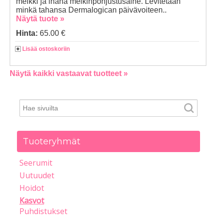
meikki ja ihana meikinpohjustusaine. Levitetään
minkä tahansa Dermalogican päivävoiteen..
Näytä tuote »
Hinta:
65.00 €
Lisää ostoskoriin
Näytä kaikki vastaavat tuotteet »
Tuoteryhmät
Seerumit
Uutuudet
Hoidot
Kasvot
Puhdistukset