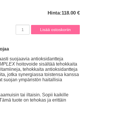
Hinta:
118.00 €
uojaa
asti suojaavia antioksidantteja
OMPLEX
hoitovoide sisältää tehokkaita
itamiineja, tehokkaita antioksidantteja
eita, jotka synergiassa toistensa kanssa
at suojan ympäristön haitallisia
amuisin tai iltaisin. Sopii kaikille
. Tämä tuote on tehokas ja erittäin