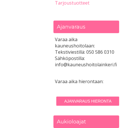
Tarjoustuotteet
Ajanvaraus
Varaa aika
kauneushoitolaan:
Tekstiviestillä: 050 586 0310
Sähköpostilla:
info@kauneushoitolainkeri.fi
Varaa aika hierontaan:
AJANVARAUS HIERONTA
Aukioloajat