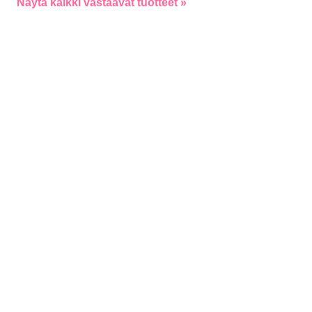
Näytä kaikki vastaavat tuotteet »