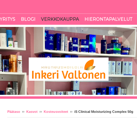
YRITYS
BLOGI
VERKKOKAUPPA
HIERONTAPALVELUT
Päätaso
››
Kasvot
››
Kosteusvoiteet
››
iS Clinical Moisturizing Complex 50g