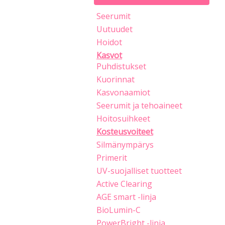
Seerumit
Uutuudet
Hoidot
Kasvot
Puhdistukset
Kuorinnat
Kasvonaamiot
Seerumit ja tehoaineet
Hoitosuihkeet
Kosteusvoiteet
Silmänympärys
Primerit
UV-suojalliset tuotteet
Active Clearing
AGE smart -linja
BioLumin-C
PowerBright -linja