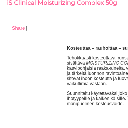
iS Clinical Moisturizing Complex 50g
Share
|
Kosteuttaa – rauhoittaa – s
Tehokkaasti kosteuttava, runsa
sisältävä
MOISTURIZING C
kasvipohjaisia raaka-aineita, v
ja tärkeitä luonnon ravintoain
sitovat ihoon kosteutta ja luov
vaikuttimia vastaan.
Suunniteltu käytettäväksi joko a
ihotyypeille ja kaikenikäisille
monipuolinen kosteusvoide.