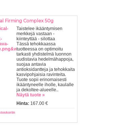
ical Firming Complex 50g
Taistelee ikääntymisen
merkkejä vastaan -
kiinteyttää - silottaa
Tässä tehokkaassa
tuotteessa on optimoitu
tarkasti yhdistelmä luonnon
uudistavia hedelmähappoja,
suojaa antavia
antioksidantteja ja tehokkaita
kasvipohjaisia ravinteita.
Tuote sopii erinomaisesti
ikääntyneelle iholle, kaulalle
ja dekoltee-alueelle..
Näytä tuote »
Hinta:
167.00 €
stoskoriin