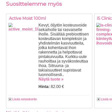
Suosittelemme myös
Active Moist 100ml
iS Clin
Kevyt, öljytön kosteusvoide
sekaiholle tai rasvaiselle
iholle. Sisältää prebioottisen
kosteuttavan kompleksin ja
yhdistelmän kasviuutteita,
jotka kohentavat ihon
rakennetta ja helpottavat
pintakuivuutta. Kurkku-uute
rauhoittaa ja syväkosteuttaa
ihoa. Sitruuna- ja
takiaisuutteet supistavat
luonnollisesti..
Näytä tuote »
Hinta:
82.00 €
Lisää ostoskoriin
Lisää o