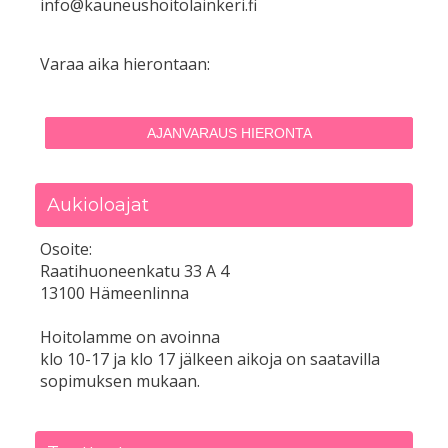
info@kauneushoitolainkeri.fi
Varaa aika hierontaan:
AJANVARAUS HIERONTA
Aukioloajat
Osoite:
Raatihuoneenkatu 33 A 4
13100 Hämeenlinna
Hoitolamme on avoinna
klo 10-17 ja klo 17 jälkeen aikoja on saatavilla
sopimuksen mukaan.