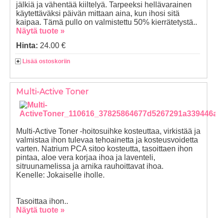
jälkiä ja vähentää kiiltelyä. Tarpeeksi hellävarainen
käytettäväksi päivän mittaan aina, kun ihosi sitä
kaipaa. Tämä pullo on valmistettu 50% kierrätetystä..
Näytä tuote »
Hinta:
24.00 €
Lisää ostoskoriin
Multi-Active Toner
Multi-Active Toner -hoitosuihke kosteuttaa, virkistää ja
valmistaa ihon tulevaa tehoainetta ja kosteusvoidetta
varten. Natrium PCA sitoo kosteutta, tasoittaen ihon
pintaa, aloe vera korjaa ihoa ja laventeli,
sitruunamelissa ja arnika rauhoittavat ihoa.
Kenelle: Jokaiselle iholle.
Tasoittaa ihon..
Näytä tuote »