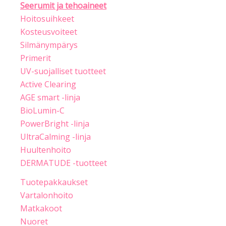
Seerumit ja tehoaineet
Hoitosuihkeet
Kosteusvoiteet
Silmänympärys
Primerit
UV-suojalliset tuotteet
Active Clearing
AGE smart -linja
BioLumin-C
PowerBright -linja
UltraCalming -linja
Huultenhoito
DERMATUDE -tuotteet
Tuotepakkaukset
Vartalonhoito
Matkakoot
Nuoret