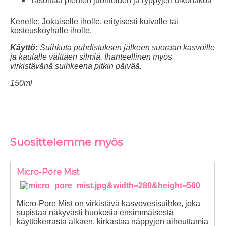
Tasoittaa pienien juonteiden ja ryppyjen ulkonäköä
Kenelle:
Jokaiselle iholle, erityisesti kuivalle tai
kosteusköyhälle iholle.
Käyttö:
Suihkuta puhdistuksen jälkeen suoraan kasvoille
ja kaulalle välttäen silmiä. Ihanteellinen myös
virkistävänä suihkeena pitkin päivää.
150ml
Suosittelemme myös
Micro-Pore Mist
Micro-Pore Mist on virkistävä kasvovesisuihke, joka
supistaa näkyvästi huokosia ensimmäisestä
käyttökerrasta alkaen, kirkastaa näppyjen aiheuttamia