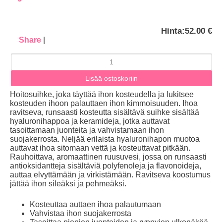
Hinta:
52.00 €
Share
|
Hoitosuihke, joka täyttää ihon kosteudella ja lukitsee
kosteuden ihoon palauttaen ihon kimmoisuuden. Ihoa
ravitseva, runsaasti kosteutta sisältävä suihke sisältää
hyaluronihappoa ja keramideja, jotka auttavat
tasoittamaan juonteita ja vahvistamaan ihon
suojakerrosta. Neljää erilaista hyaluronihapon muotoa
auttavat ihoa sitomaan vettä ja kosteuttavat pitkään.
Rauhoittava, aromaattinen ruusuvesi, jossa on runsaasti
antioksidantteja sisältäviä polyfenoleja ja flavonoideja,
auttaa elvyttämään ja virkistämään. Ravitseva koostumus
jättää ihon sileäksi ja pehmeäksi.
Kosteuttaa auttaen ihoa palautumaan
Vahvistaa ihon suojakerrosta