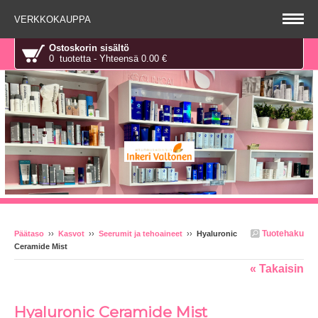
VERKKOKAUPPA
Ostoskorin sisältö
0 tuotetta - Yhteensä 0.00 €
Tuotehaku
Päätaso
››
Kasvot
››
Seerumit ja tehoaineet
››
Hyaluronic
Ceramide Mist
« Takaisin
Hyaluronic Ceramide Mist