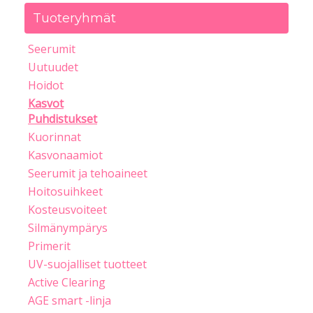
Tuoteryhmät
Seerumit
Uutuudet
Hoidot
Kasvot
Puhdistukset
Kuorinnat
Kasvonaamiot
Seerumit ja tehoaineet
Hoitosuihkeet
Kosteusvoiteet
Silmänympärys
Primerit
UV-suojalliset tuotteet
Active Clearing
AGE smart -linja