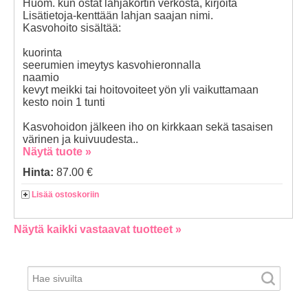
Huom. kun ostat lahjakortin verkosta, kirjoita
Lisätietoja-kenttään lahjan saajan nimi.
Kasvohoito sisältää:
kuorinta
seerumien imeytys kasvohieronnalla
naamio
kevyt meikki tai hoitovoiteet yön yli vaikuttamaan
kesto noin 1 tunti
Kasvohoidon jälkeen iho on kirkkaan sekä tasaisen
värinen ja kuivuudesta..
Näytä tuote »
Hinta:
87.00 €
Lisää ostoskoriin
Näytä kaikki vastaavat tuotteet »