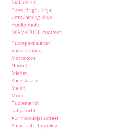
BioLumin-C
PowerBright -linja
UltraCalming -linja
Huultenhoito
DERMATUDE -tuotteet
Tuotepakkaukset
Vartalonhoito
Matkakoot
Nuoret
Miehet
Kädet & Jalat
Meikit
Muut
Tuotemerkit
Lahjakortit
Aurinkosuojatuotteet
Yumi Lash - tarjoukset