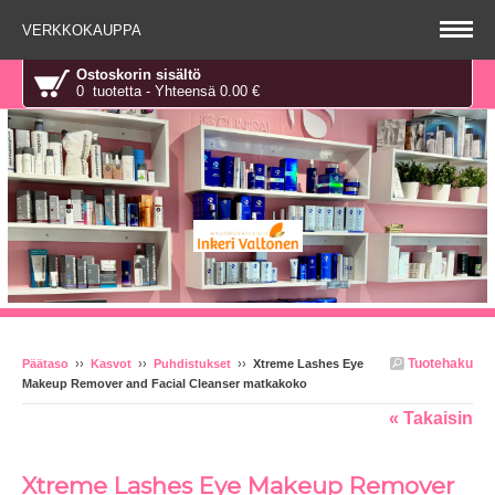
VERKKOKAUPPA
Ostoskorin sisältö
0 tuotetta - Yhteensä 0.00 €
Tuotehaku
Päätaso
››
Kasvot
››
Puhdistukset
››
Xtreme Lashes Eye
Makeup Remover and Facial Cleanser matkakoko
« Takaisin
Xtreme Lashes Eye Makeup Remover