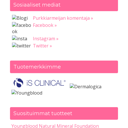
Sosiaaliset mediat
Purkkiarmeijan komentaja »
Facebook »
Instagram »
Twitter »
Tuotemerkkimme
Suosituimmat tuotteet
Youngblood Natural Mineral Foundation