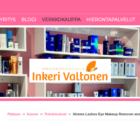
YRITYS
BLOGI
VERKKOKAUPPA
HIERONTAPALVELUT
Päätaso
››
Kasvot
››
Puhdistukset
››
Xtreme Lashes Eye Makeup Remover and 