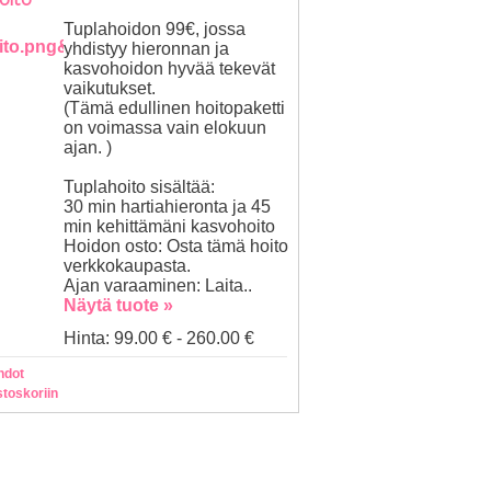
Tuplahoidon 99€, jossa
yhdistyy hieronnan ja
kasvohoidon hyvää tekevät
vaikutukset.
(Tämä edullinen hoitopaketti
on voimassa vain elokuun
ajan. )
Tuplahoito sisältää:
30 min hartiahieronta ja 45
min kehittämäni kasvohoito
Hoidon osto: Osta tämä hoito
verkkokaupasta.
Ajan varaaminen: Laita..
Näytä tuote »
Hinta: 99.00 € - 260.00 €
hdot
stoskoriin