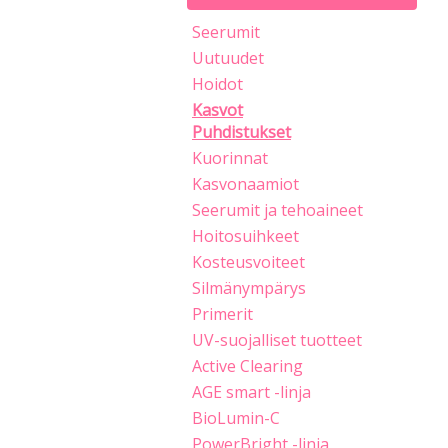
Seerumit
Uutuudet
Hoidot
Kasvot
Puhdistukset
Kuorinnat
Kasvonaamiot
Seerumit ja tehoaineet
Hoitosuihkeet
Kosteusvoiteet
Silmänympärys
Primerit
UV-suojalliset tuotteet
Active Clearing
AGE smart -linja
BioLumin-C
PowerBright -linja