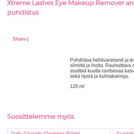
Xtreme Lashes Eye Makeup Remover and
puhdistus
Share
|
Puhdistaa hellävaraisesti ja 
silmiltä ja iholta. Rauhoittav
sisältää kuutta ravitsevaa kasv
sekä ripsiä ja kulmakarvoja.
120 ml
Suosittelemme myös
Daily Glycolic Cleanser 150ml
Tuplah