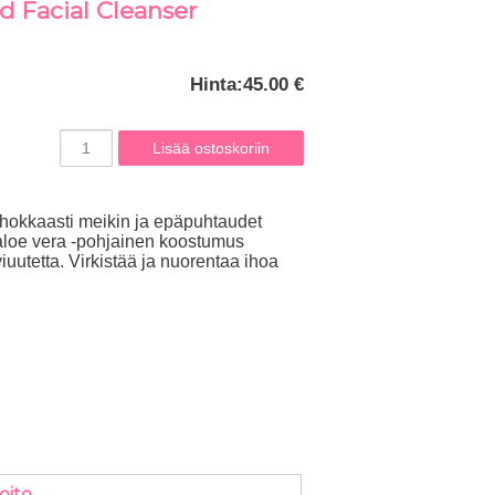
 Facial Cleanser
Hinta:
45.00 €
tehokkaasti meikin ja epäpuhtaudet
a aloe vera -pohjainen koostumus
iuutetta. Virkistää ja nuorentaa ihoa
oito