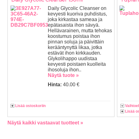
Daily Glycolic Cleanser on
kevyesti kuoriva puhdistus,
joka kirkastaa sameaa ja
epätasaista ihon sävyä.
Hellävarainen, mutta tehokas
koostumus poistaa ihon
pinnan soluja ja päivittäin
kerääntynyttä likaa, jotka
estävät ihon kirkkauden.
Glykolihappo uudistaa
kevyesti poistaen kuolleita
ihosoluja ihon..
Näytä tuote »
Hinta:
40.00 €
Lisää ostoskoriin
Vaihtoe
Lisää o
Näytä kaikki vastaavat tuotteet »