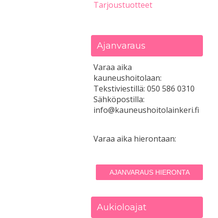
Tarjoustuotteet
Ajanvaraus
Varaa aika
kauneushoitolaan:
Tekstiviestillä: 050 586 0310
Sähköpostilla:
info@kauneushoitolainkeri.fi
Varaa aika hierontaan:
AJANVARAUS HIERONTA
Aukioloajat