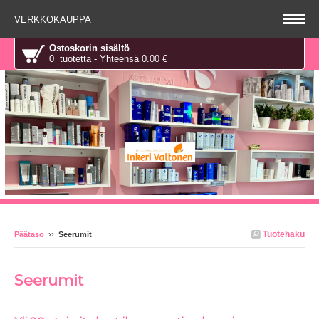
VERKKOKAUPPA
Ostoskorin sisältö
0 tuotetta - Yhteensä 0.00 €
Tuotehaku
Päätaso
››
Seerumit
Seerumit