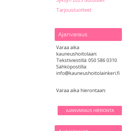
Syksyn 2025 uutuudet
Tarjoustuotteet
Ajanvaraus
Varaa aika
kauneushoitolaan:
Tekstiviestillä: 050 586 0310
Sähköpostilla:
info@kauneushoitolainkeri.fi
Varaa aika hierontaan:
AJANVARAUS HIERONTA