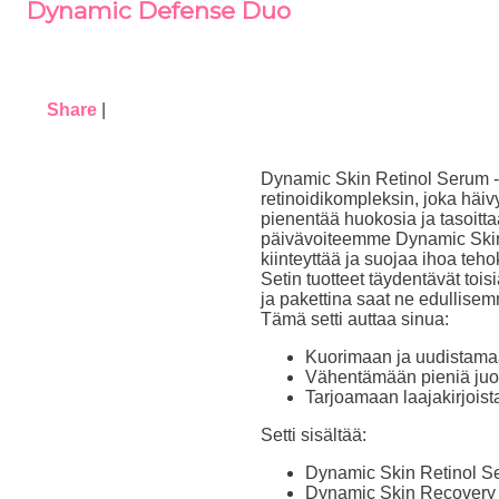
Dynamic Defense Duo
Share
|
Dynamic Skin Retinol Serum -r
retinoidikompleksin, joka häiv
pienentää huokosia ja tasoitta
päivävoiteemme Dynamic Skin
kiinteyttää ja suojaa ihoa teh
Setin tuotteet täydentävät tois
ja pakettina saat ne edullisem
Tämä setti auttaa sinua:
Kuorimaan ja uudistama
Vähentämään pieniä juon
Tarjoamaan laajakirjois
Setti sisältää:
Dynamic Skin Retinol S
Dynamic Skin Recovery