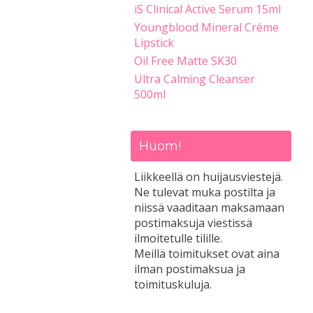
iS Clinical Active Serum 15ml
Youngblood Mineral Créme
Lipstick
Oil Free Matte SK30
Ultra Calming Cleanser
500ml
Huom!
Liikkeellä on huijausviestejä.
Ne tulevat muka postilta ja
niissä vaaditaan maksamaan
postimaksuja viestissä
ilmoitetulle tilille.
Meillä toimitukset ovat aina
ilman postimaksua ja
toimituskuluja.