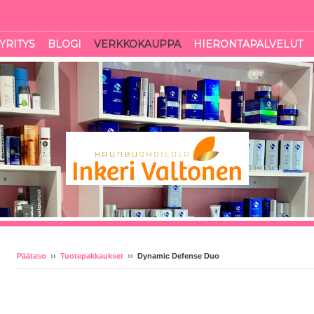
YRITYS
BLOGI
VERKKOKAUPPA
HIERONTAPALVELUT
Päätaso
››
Tuotepakkaukset
››
Dynamic Defense Duo