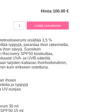
Hinta:
100.00 €
etinoliseerumi sisältää 3,5 %
yttää ryppyjä, parantaa ihon rakennetta,
a ihon sävyä. Suosituin
 Recovery SPF50 kosteuttaa,
okkaasti UVA- ja UVB-säteiltä.
iaan tarjoten kattavan ihonhoitorutiinin,
min kuin erikseen ostettuna.
an ihoasi
teita ja ryppyjä
ta UV-suojaa
erum 30 ml
 SPF50 15 ml