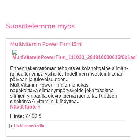
Suosittelemme myös
Multivitamin Power Firm 15ml
Ennennäkemättömän tehokas erikoishoitoaine silmän-
ja huultenympärysiholle. Todellinen investointi tähän
päivään ja tulevaisuuteen.
MultiVitamin Power Firm on tehokas,
napakoittava silmänympärysvoide joka tasoittaa
silmien ympärillä olevia pieniä juonteita. Tuotteen
sisältämä A-vitamiini kiihdyttää..
Näytä tuote »
Hinta:
77.00 €
Lisää ostoskoriin