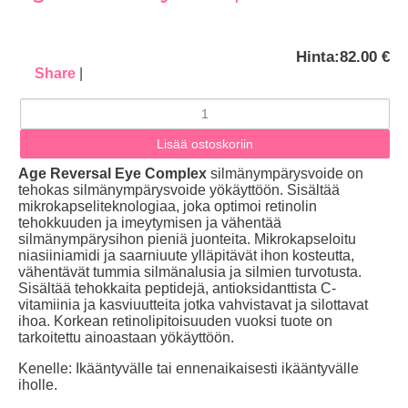
Hinta:
82.00 €
Share
|
Age Reversal Eye Complex
silmänympärysvoide
on
tehokas
silmänympärysvoide
yökäyttöön. Sisältää
mikrokapseliteknologiaa, joka optimoi retinolin
tehokkuuden ja imeytymisen ja vähentää
silmänympärysihon pieniä juonteita. M
ikrokapseloitu
niasiiniamidi ja saarniuute ylläpitävät ihon kosteutta,
vähentävät tummia silmänalusia ja silmien turvotusta.
S
isältää tehokkaita peptidejä, antioksidanttista C-
vitamiinia ja kasviuutteita jotka vahvistavat ja silottavat
ihoa. Korkean retinolipitoisuuden vuoksi tuote on
tarkoitettu ainoastaan yökäyttöön.
Kenelle: Ikääntyvälle tai ennenaikaisesti ikääntyvälle
iholle.