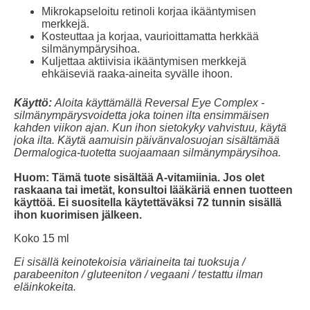
Mikrokapseloitu retinoli korjaa ikääntymisen
merkkejä.
Kosteuttaa ja korjaa, vaurioittamatta herkkää
silmänympärysihoa.
Kuljettaa aktiivisia ikääntymisen merkkejä
ehkäiseviä raaka-aineita syvälle ihoon.
Käyttö:
Aloita käyttämällä Reversal Eye Complex -
silmänympärysvoidetta joka toinen ilta ensimmäisen
kahden viikon ajan. Kun ihon sietokyky vahvistuu, käytä
joka ilta. Käytä aamuisin päivänvalosuojan sisältämää
Dermalogica-tuotetta suojaamaan silmänympärysihoa.
Huom: Tämä tuote sisältää A-vitamiinia. Jos olet
raskaana tai imetät, konsultoi lääkäriä ennen tuotteen
käyttöä. Ei suositella käytettäväksi 72 tunnin sisällä
ihon kuorimisen jälkeen.
Koko 15 ml
Ei sisällä keinotekoisia väriaineita tai tuoksuja /
parabeeniton / gluteeniton / vegaani / testattu ilman
eläinkokeita.