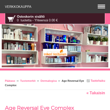
VERKKOKAUPPA
Ostoskorin sisältö
0 tuotetta - Yhteensä 0.00 €
Tuotehaku
Päätaso
››
Tuotemerkit
››
Dermalogica
››
Age Reversal Eye
Complex
« Takaisin
Age Reversal Eye Complex