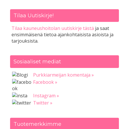
Tilaa Uutiskirje!
Tilaa kauneushoitolan uutiskirje tästä
ja saat
ensimmäisenä tietoa ajankohtaisista asioista ja
tarjouksista.
Sosiaaliset mediat
Purkkiarmeijan komentaja »
Facebook »
Instagram »
Twitter »
Tuotemerkkimme