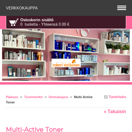
VERKKOKAUPPA
Ostoskorin sisältö
0 tuotetta - Yhteensä 0.00 €
Tuotehaku
Päätaso
››
Tuotemerkit
››
Dermalogica
››
Multi-Active
Toner
« Takaisin
Multi-Active Toner