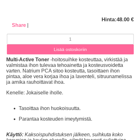
Hinta:
48.00 €
Share
|
Multi-Active Toner
-hoito
suihke
kosteuttaa, virkistää ja
valmistaa ihon tulevaa tehoainetta ja kosteusvoidetta
varten. Natrium PCA sitoo kosteutta, tasoittaen ihon
pintaa, aloe vera korjaa ihoa ja laventeli, sitruunamelissa
ja arnika rauhoittavat ihoa.
Kenelle: Jokaiselle iholle.
Tasoittaa ihon huokoisuutta.
Parantaa kosteuden imeytymistä.
Käyttö:
Kaksoispuhdistuksen jälkeen, suihkuta koko