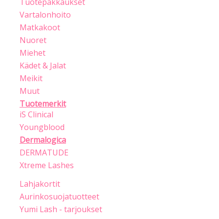
Tuotepakkaukset
Vartalonhoito
Matkakoot
Nuoret
Miehet
Kädet & Jalat
Meikit
Muut
Tuotemerkit
iS Clinical
Youngblood
Dermalogica
DERMATUDE
Xtreme Lashes
Lahjakortit
Aurinkosuojatuotteet
Yumi Lash - tarjoukset