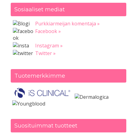
Sosiaaliset mediat
Purkkiarmeijan komentaja »
Facebook »
Instagram »
Twitter »
Tuotemerkkimme
Suosituimmat tuotteet