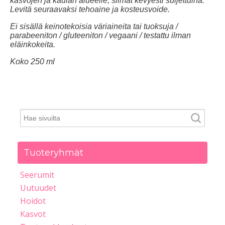
kasvojen ja kaulan alueelle, silmät kevyesti suljettuina.
Levitä seuraavaksi tehoaine ja kosteusvoide.
Ei sisällä keinotekoisia väriaineita tai tuoksuja /
parabeeniton / gluteeniton / vegaani / testattu ilman
eläinkokeita.
Koko 250 ml
Tuoteryhmät
Seerumit
Uutuudet
Hoidot
Kasvot