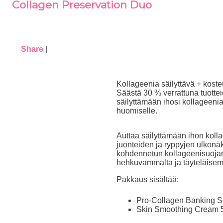
Collagen Preservation Duo
Share
|
Kollageenia säilyttävä + kost
Säästä 30 % verrattuna tuotte
säilyttämään ihosi kollageenia 
huomiselle.
Auttaa säilyttämään ihon kol
juonteiden ja ryppyjen ulkonä
kohdennetun kollageenisuojan 
hehkuvammalta ja täyteläisem
Pakkaus sisältää
:
Pro-Collagen Banking S
Skin Smoothing Cream 