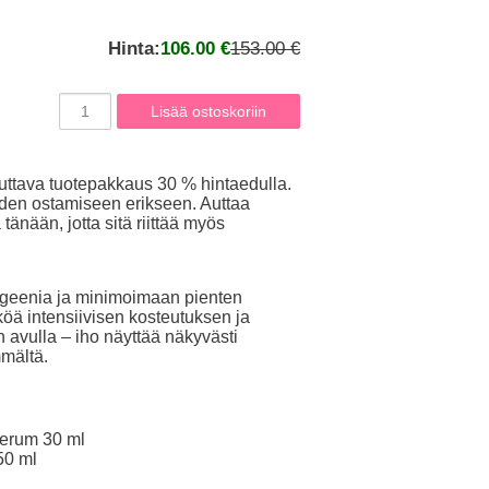
Hinta:
106.00 €
153.00 €
euttava tuotepakkaus 30 % hintaedulla.
iden ostamiseen erikseen. Auttaa
tänään, jotta sitä riittää myös
lageenia ja minimoimaan pienten
köä intensiivisen kosteutuksen ja
avulla – iho näyttää näkyvästi
mältä.
erum 30 ml
50 ml