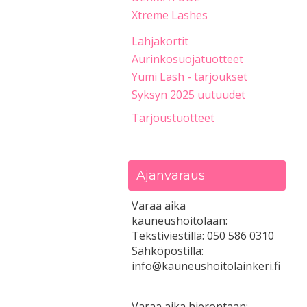
Xtreme Lashes
Lahjakortit
Aurinkosuojatuotteet
Yumi Lash - tarjoukset
Syksyn 2025 uutuudet
Tarjoustuotteet
Ajanvaraus
Varaa aika
kauneushoitolaan:
Tekstiviestillä: 050 586 0310
Sähköpostilla:
info@kauneushoitolainkeri.fi
Varaa aika hierontaan: