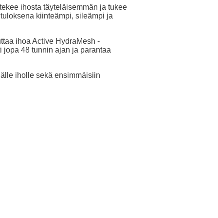
tekee ihosta täyteläisemmän ja tukee
tuloksena kiinteämpi, sileämpi ja
ttaa ihoa Active HydraMesh -
i jopa 48 tunnin ajan ja parantaa
älle iholle sekä ensimmäisiin