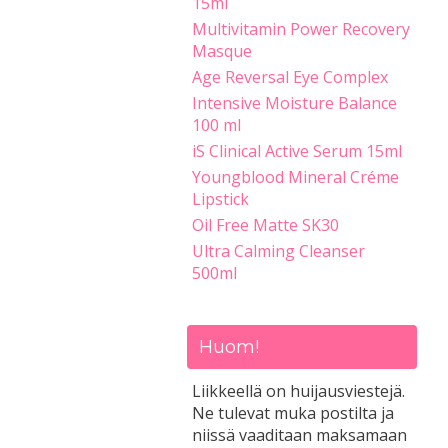
15ml
Multivitamin Power Recovery
Masque
Age Reversal Eye Complex
Intensive Moisture Balance
100 ml
iS Clinical Active Serum 15ml
Youngblood Mineral Créme
Lipstick
Oil Free Matte SK30
Ultra Calming Cleanser
500ml
Huom!
Liikkeellä on huijausviestejä.
Ne tulevat muka postilta ja
niissä vaaditaan maksamaan