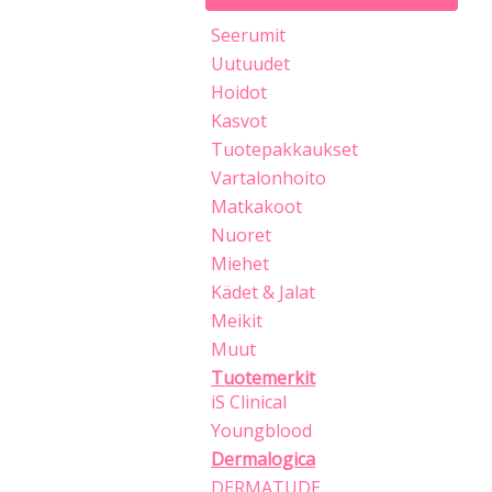
Seerumit
Uutuudet
Hoidot
Kasvot
Tuotepakkaukset
Vartalonhoito
Matkakoot
Nuoret
Miehet
Kädet & Jalat
Meikit
Muut
Tuotemerkit
iS Clinical
Youngblood
Dermalogica
DERMATUDE