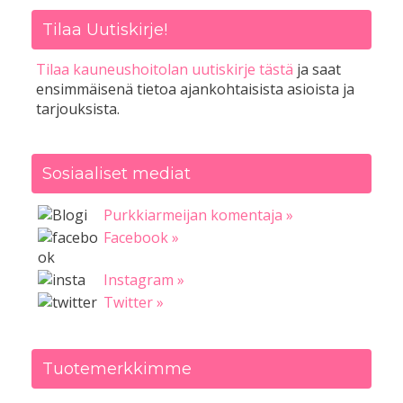
Tilaa Uutiskirje!
Tilaa kauneushoitolan uutiskirje tästä
ja saat
ensimmäisenä tietoa ajankohtaisista asioista ja
tarjouksista.
Sosiaaliset mediat
Purkkiarmeijan komentaja »
Facebook »
Instagram »
Twitter »
Tuotemerkkimme