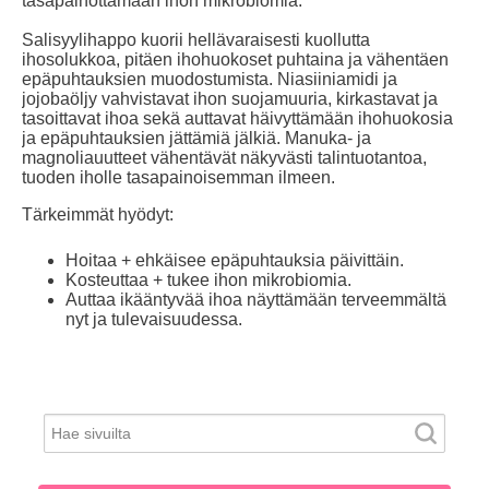
tasapainottamaan ihon mikrobiomia.
Salisyylihappo kuorii hellävaraisesti kuollutta
ihosolukkoa, pitäen ihohuokoset puhtaina ja vähentäen
epäpuhtauksien muodostumista. Niasiiniamidi ja
jojobaöljy vahvistavat ihon suojamuuria, kirkastavat ja
tasoittavat ihoa sekä auttavat häivyttämään ihohuokosia
ja epäpuhtauksien jättämiä jälkiä. Manuka- ja
magnoliauutteet vähentävät näkyvästi talintuotantoa,
tuoden iholle tasapainoisemman ilmeen.
Tärkeimmät hyödyt:
Hoitaa + ehkäisee epäpuhtauksia päivittäin.
Kosteuttaa + tukee ihon mikrobiomia.
Auttaa ikääntyvää ihoa näyttämään terveemmältä
nyt ja tulevaisuudessa.