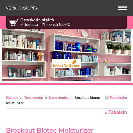
VERKKOKAUPPA
Ostoskorin sisältö
0 tuotetta - Yhteensä 0.00 €
Tuotehaku
Päätaso
››
Tuotemerkit
››
Dermalogica
››
Breakout Biotec
Moisturizer
« Takaisin
Breakout Biotec Moisturizer