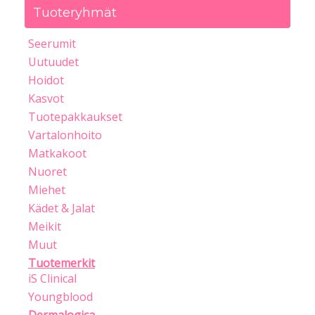
Tuoteryhmät
Seerumit
Uutuudet
Hoidot
Kasvot
Tuotepakkaukset
Vartalonhoito
Matkakoot
Nuoret
Miehet
Kädet & Jalat
Meikit
Muut
Tuotemerkit
iS Clinical
Youngblood