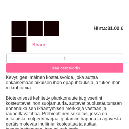
Hinta:
81.00 €
Share
|
Kevyt, geelimäinen kosteusvoide, joka auttaa
ehkäisemään aikuisen ihon epäpuhtauksia ja tukee ihon
mikrobiomia.
Bioteknisesti kehitetty planktonuute ja glyseriini
kosteuttavat ihon suojamuuria, auttavat puolustautumaan
ennenaikaisen ikääntymisen merkkejä vastaan ja
rauhoittavat ihoa. Prebioottinen sekoitus, jossa on
intialaista mulperinmarjaa, glutamiinihappoa ja agavesta
peräisin olevaa inuliinia, kosteuttaa ja auttaa