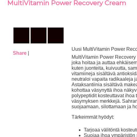
MultiVitamin Power Recovery Cream
Uusi MultiVitamin Power Re
Share
|
MultiVitamin Power Recovery 
joka hoitaa ja auttaa ehkäis
kuten juonteita, kuivuutta, same
vitamiineja sisältävä antioksi
neutraloi vapaita radikaaleja j
Astaksantiinia sisältävä makea
kohottaa väsynyttä ihoa näkyväs
polypeptidit kosteuttavat ihoa
väsymyksen merkkejä. Sahrami
suojaamaan, silottamaan ja ho
Tärkeimmät hyödyt:
Tarjoaa välitöntä kosteut
Suojaa ihoa ympäristön s