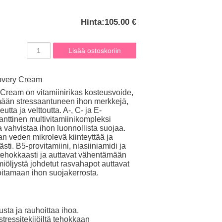
Hinta:
105.00 €
covery Cream
Cream on vitamiinirikas kosteusvoide,
emään stressaantuneen ihon merkkejä,
utta ja velttoutta. A-, C- ja E-
danttinen multivitamiinikompleksi
a vahvistaa ihon luonnollista suojaa.
n veden mikrolevä kiinteyttää ja
ti. B5-provitamiini, niasiiniamidi ja
 tehokkaasti ja auttavat vähentämään
öljystä johdetut rasvahapot auttavat
itamaan ihon suojakerrosta.
usta ja rauhoittaa ihoa.
tressitekijöiltä tehokkaan