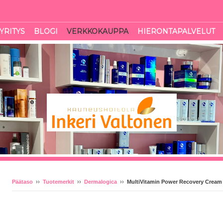
YRITYS
BLOGI
VERKKOKAUPPA
HIERONTAPALVELUT
Päätaso
››
Tuotemerkit
››
Dermalogica
››
MultiVitamin Power Recovery Cream