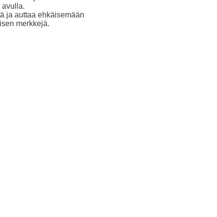
 avulla.
tä ja auttaa ehkäisemään
isen merkkejä.