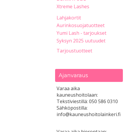
Xtreme Lashes
Lahjakortit
Aurinkosuojatuotteet
Yumi Lash - tarjoukset
Syksyn 2025 uutuudet
Tarjoustuotteet
Ajanvaraus
Varaa aika
kauneushoitolaan:
Tekstiviestillä: 050 586 0310
Sähköpostilla:
info@kauneushoitolainkeri.fi
Varaa aika hierontaan: