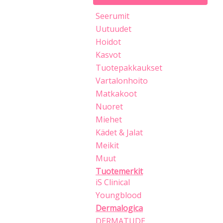
Seerumit
Uutuudet
Hoidot
Kasvot
Tuotepakkaukset
Vartalonhoito
Matkakoot
Nuoret
Miehet
Kädet & Jalat
Meikit
Muut
Tuotemerkit
iS Clinical
Youngblood
Dermalogica
DERMATUDE