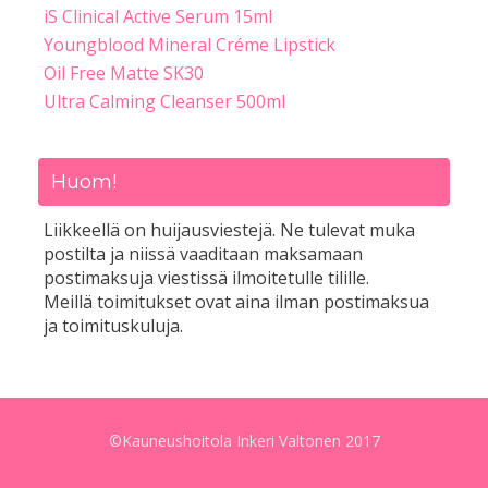
iS Clinical Active Serum 15ml
Youngblood Mineral Créme Lipstick
Oil Free Matte SK30
Ultra Calming Cleanser 500ml
Huom!
Liikkeellä on huijausviestejä. Ne tulevat muka
postilta ja niissä vaaditaan maksamaan
postimaksuja viestissä ilmoitetulle tilille.
Meillä toimitukset ovat aina ilman postimaksua
ja toimituskuluja.
©Kauneushoitola Inkeri Valtonen 2017