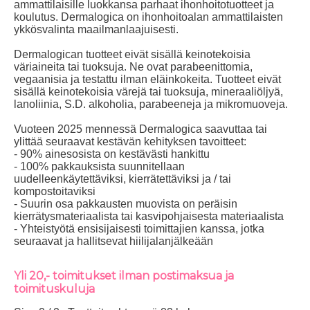
ammattilaisille luokkansa parhaat ihonhoitotuotteet ja
koulutus. Dermalogica on ihonhoitoalan ammattilaisten
ykkösvalinta maailmanlaajuisesti.
Dermalogican tuotteet eivät sisällä keinotekoisia
väriaineita tai tuoksuja. Ne ovat parabeenittomia,
vegaanisia ja testattu ilman eläinkokeita. Tuotteet eivät
sisällä keinotekoisia värejä tai tuoksuja, mineraaliöljyä,
lanoliinia, S.D. alkoholia, parabeeneja ja mikromuoveja.
Vuoteen 2025 mennessä Dermalogica saavuttaa tai
ylittää seuraavat kestävän kehityksen tavoitteet:
- 90% ainesosista on kestävästi hankittu
- 100% pakkauksista suunnitellaan
uudelleenkäytettäviksi, kierrätettäviksi ja / tai
kompostoitaviksi
- Suurin osa pakkausten muovista on peräisin
kierrätysmateriaalista tai kasvipohjaisesta materiaalista
- Yhteistyötä ensisijaisesti toimittajien kanssa, jotka
seuraavat ja hallitsevat hiilijalanjälkeään
Yli 20,- toimitukset ilman postimaksua ja
toimituskuluja