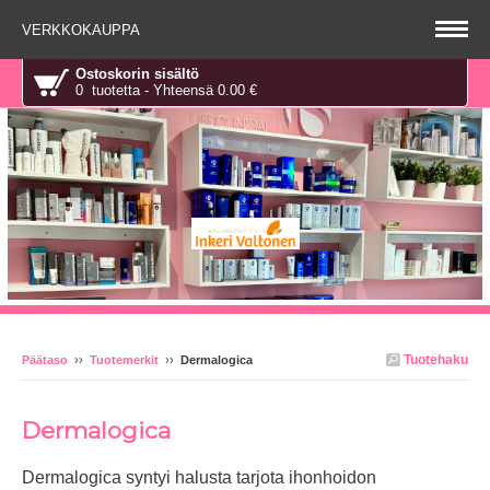
VERKKOKAUPPA
Ostoskorin sisältö
0 tuotetta - Yhteensä 0.00 €
Tuotehaku
Päätaso
››
Tuotemerkit
››
Dermalogica
Dermalogica
Dermalogica syntyi halusta tarjota ihonhoidon