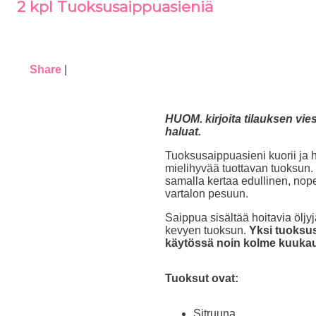
2 kpl Tuoksusaippuasieniä
Share
|
HUOM. kirjoita tilauksen vie
haluat.
Tuoksusaippuasieni kuorii ja h
mielihyvää tuottavan tuoksun.
samalla kertaa edullinen, nope
vartalon pesuun.
Saippua sisältää hoitavia öljyj
kevyen tuoksun.
Yksi tuoksu
käytössä noin kolme kuukau
Tuoksut ovat:
Sitruuna