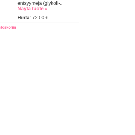
entsyymejä (glykoli-..
Näytä tuote »
Hinta:
72.00 €
stoskoriin