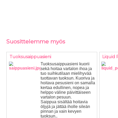
Suosittelemme myös
Tuoksusaippuasieni
Liquid 
Tuoksusaippuasieni kuorii
sekä hoitaa vartalon ihoa ja
tuo suihkutilaan mielihyvää
tuottavan tuoksun. Kuoriva ja
hoitava pesusieni on samalla
kertaa edullinen, nopea ja
helppo väline päivittäiseen
vartalon pesuun.
Saippua sisältää hoitavia
öljyjä ja jättää iholle sileän
pinnan ja vain kevyen
tuoksun..