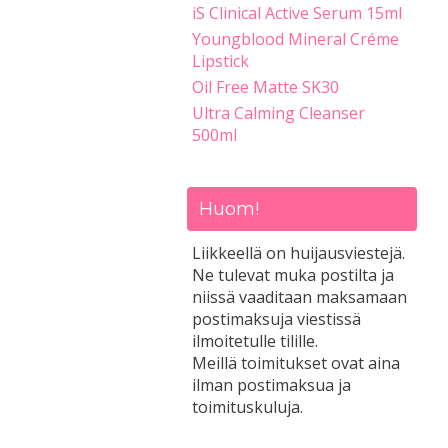
iS Clinical Active Serum 15ml
Youngblood Mineral Créme
Lipstick
Oil Free Matte SK30
Ultra Calming Cleanser
500ml
Huom!
Liikkeellä on huijausviestejä.
Ne tulevat muka postilta ja
niissä vaaditaan maksamaan
postimaksuja viestissä
ilmoitetulle tilille.
Meillä toimitukset ovat aina
ilman postimaksua ja
toimituskuluja.