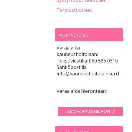
Syksyn 2025 uutuudet
Tarjoustuotteet
Ajanvaraus
Varaa aika
kauneushoitolaan:
Tekstiviestillä: 050 586 0310
Sähköpostilla:
info@kauneushoitolainkeri.fi
Varaa aika hierontaan:
AJANVARAUS HIERONTA