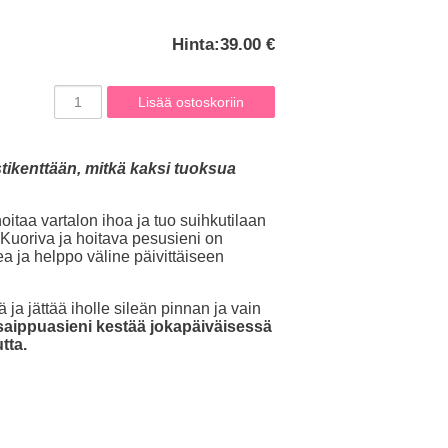
Hinta:
39.00 €
stikenttään, mitkä kaksi tuoksua
oitaa vartalon ihoa ja tuo suihkutilaan
 Kuoriva ja hoitava pesusieni on
a ja helppo väline päivittäiseen
ä ja jättää iholle sileän pinnan ja vain
saippuasieni kestää jokapäiväisessä
tta.