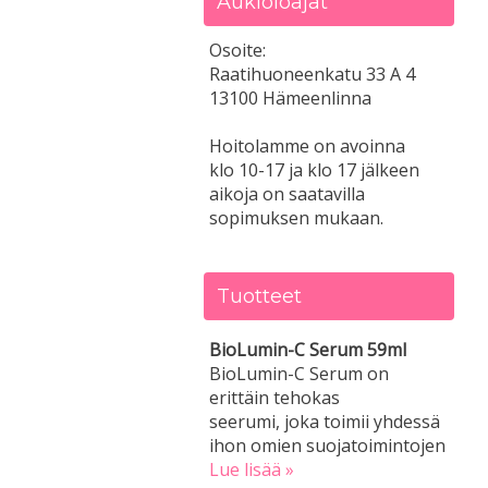
Aukioloajat
Osoite:
Raatihuoneenkatu 33 A 4
13100 Hämeenlinna
Hoitolamme on avoinna
klo 10-17 ja klo 17 jälkeen
aikoja on saatavilla
sopimuksen mukaan.
Tuotteet
BioLumin-C Serum 59ml
BioLumin-C Serum on
erittäin tehokas
seerumi, joka toimii yhdessä
ihon omien suojatoimintojen
Lue lisää »