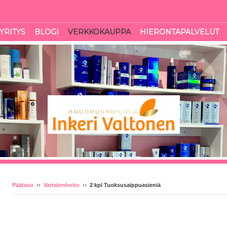
YRITYS
BLOGI
VERKKOKAUPPA
HIERONTAPALVELUT
Päätaso
››
Vartalonhoito
››
2 kpl Tuoksusaippuasieniä