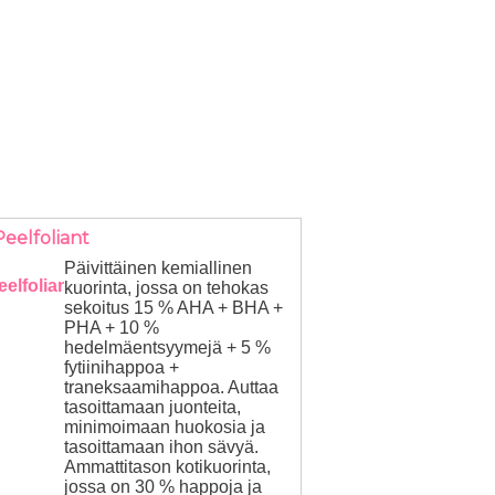
Peelfoliant
Päivittäinen kemiallinen
kuorinta, jossa on tehokas
sekoitus 15 % AHA + BHA +
PHA + 10 %
hedelmäentsyymejä + 5 %
fytiinihappoa +
traneksaamihappoa. Auttaa
tasoittamaan juonteita,
minimoimaan huokosia ja
tasoittamaan ihon sävyä.
Ammattitason kotikuorinta,
jossa on 30 % happoja ja