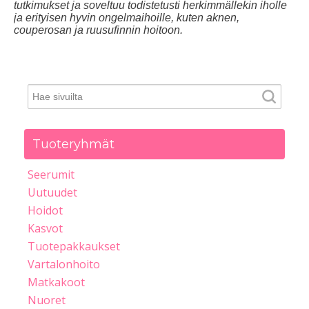
tutkimukset ja soveltuu todistetusti herkimmällekin iholle
ja erityisen hyvin ongelmaihoille, kuten aknen,
couperosan ja ruusufinnin hoitoon.
Tuoteryhmät
Seerumit
Uutuudet
Hoidot
Kasvot
Tuotepakkaukset
Vartalonhoito
Matkakoot
Nuoret