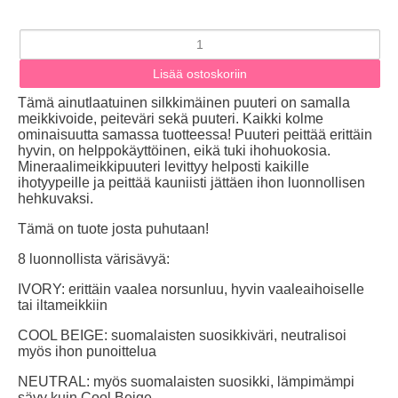
Tämä ainutlaatuinen silkkimäinen puuteri on samalla
meikkivoide, peiteväri sekä puuteri. Kaikki kolme
ominaisuutta samassa tuotteessa! Puuteri peittää erittäin
hyvin, on helppokäyttöinen, eikä tuki ihohuokosia.
Mineraalimeikkipuuteri levittyy helposti kaikille
ihotyypeille ja peittää kauniisti jättäen ihon luonnollisen
hehkuvaksi.
Tämä on tuote josta puhutaan!
8 luonnollista värisävyä:
IVORY: erittäin vaalea norsunluu, hyvin vaaleaihoiselle
tai iltameikkiin
COOL BEIGE: suomalaisten suosikkiväri, neutralisoi
myös ihon punoittelua
NEUTRAL: myös suomalaisten suosikki, lämpimämpi
sävy kuin Cool Beige