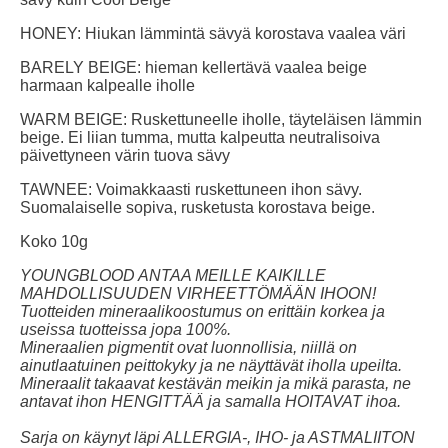
HONEY: Hiukan lämmintä sävyä korostava vaalea väri
BARELY BEIGE: hieman kellertävä vaalea beige
harmaan kalpealle iholle
WARM BEIGE: Ruskettuneelle iholle, täyteläisen lämmin
beige. Ei liian tumma, mutta kalpeutta neutralisoiva
päivettyneen värin tuova sävy
TAWNEE: Voimakkaasti ruskettuneen ihon sävy.
Suomalaiselle sopiva, rusketusta korostava beige.
Koko 10g
YOUNGBLOOD ANTAA MEILLE KAIKILLE
MAHDOLLISUUDEN VIRHEETTÖMÄÄN IHOON!
Tuotteiden mineraalikoostumus on erittäin korkea ja
useissa tuotteissa jopa 100%.
Mineraalien pigmentit ovat luonnollisia, niillä on
ainutlaatuinen peittokyky ja ne näyttävät iholla upeilta.
Mineraalit takaavat kestävän meikin ja mikä parasta, ne
antavat ihon HENGITTÄÄ ja samalla HOITAVAT ihoa.
Sarja on käynyt läpi ALLERGIA-, IHO- ja ASTMALIITON