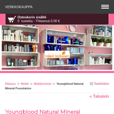
VERKKOKAUPPA
Ostoskorin sisältö
0 tuotetta - Yhteensä 0.00 €
Tuotehaku
Päätaso
››
Meikit
››
Meikkivoiteet
››
Youngblood Natural
Mineral Foundation
« Takaisin
Youngblood Natural Mineral