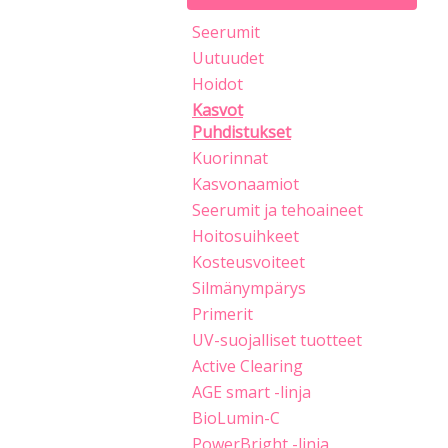
Seerumit
Uutuudet
Hoidot
Kasvot
Puhdistukset
Kuorinnat
Kasvonaamiot
Seerumit ja tehoaineet
Hoitosuihkeet
Kosteusvoiteet
Silmänympärys
Primerit
UV-suojalliset tuotteet
Active Clearing
AGE smart -linja
BioLumin-C
PowerBright -linja