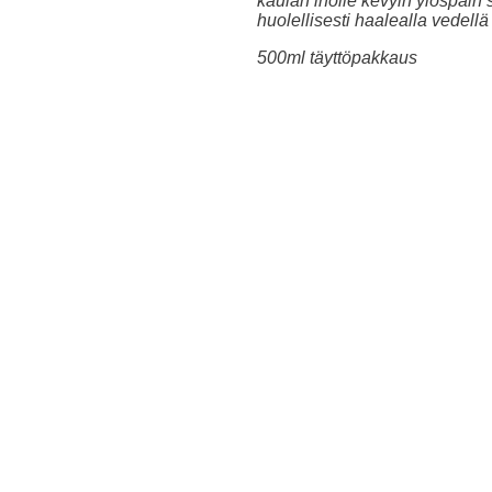
kaulan iholle kevyin ylöspäin 
huolellisesti haalealla vedellä 
500ml täyttöpakkaus