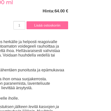
00 ml
Hinta:
64.00 €
s herkälle ja helposti reagoivalle
htoamaton voidegeeli rauhoittaa ja
yttä ihoa. Hellävaraisesti vahvistaa
a. Voidaan huuhdella vedellä tai
, vähentäen punoitusta ja epämukavaa
ta ihon omaa suojakerrosta.
n paranemista, laventeliuute
lievittää ärsytystä.
elle iholle.
tuksen jälkeen levitä kasvojen ja