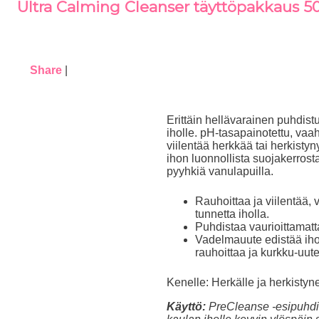
Ultra Calming Cleanser täyttöpakkaus 5
Share
|
Erittäin hellävarainen puhdistu
iholle. pH-tasapainotettu, vaa
viilentää herkkää tai herkistyn
ihon luonnollista suojakerrost
pyyhkiä vanulapuilla.
Rauhoittaa ja viilentää
tunnetta iholla.
Puhdistaa vaurioittamat
Vadelmauute edistää iho
rauhoittaa ja kurkku-uute 
Kenelle: Herkälle ja herkistyne
Käyttö:
PreCleanse -esipuhdis