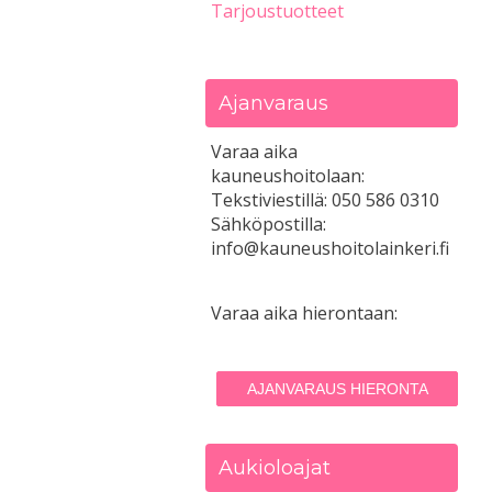
Tarjoustuotteet
Ajanvaraus
Varaa aika
kauneushoitolaan:
Tekstiviestillä: 050 586 0310
Sähköpostilla:
info@kauneushoitolainkeri.fi
Varaa aika hierontaan:
AJANVARAUS HIERONTA
Aukioloajat