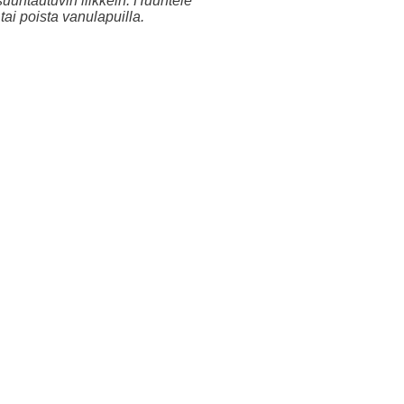
suuntautuvin liikkein. Huuhtele
tai poista vanulapuilla.