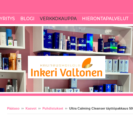
YRITYS
BLOGI
VERKKOKAUPPA
HIERONTAPALVELUT
Päätaso
››
Kasvot
››
Puhdistukset
››
Ultra Calming Cleanser täyttöpakkaus 50