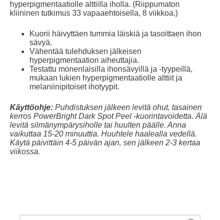
hyperpigmentaatiolle alttiilla iholla. (Riippumaton
kliininen tutkimus 33 vapaaehtoisella, 8 viikkoa.)
Kuorii
häivyttäen tummia läiskiä ja tasoittaen ihon
sävyä.
Vähentää
tulehduksen jälkeisen
hyperpigmentaation aiheuttajia.
Testattu
monenlaisilla ihonsävyillä ja -tyypeillä,
mukaan lukien hyperpigmentaatiolle alttiit ja
melaniinipitoiset ihotyypit.
Käyttöohje:
Puhdistuksen jälkeen levitä ohut, tasainen
kerros PowerBright Dark Spot Peel -kuorintavoidetta. Älä
levitä silmänympärysiholle tai huulten päälle. Anna
vaikuttaa 15-20 minuuttia. Huuhtele haalealla vedellä.
Käytä päivittäin 4-5 päivän ajan, sen jälkeen 2-3 kertaa
viikossa.