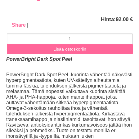
Hinta:
92.00 €
Share
|
PowerBright Dark Spot Peel
PowerBright Dark Spot Peel -kuorinta vähentää näkyvästi
hyperpigmentaatiota, kuten UV-säteilyn aiheuttamia
tummia läiskiä, tulehduksen jälkeistä pigmentaatiota ja
melasmaa. Tämä nopeasti vaikuttava kuorinta sisältää
AHA- ja PHA-happoja, kuten mantelihappoa, jotka
auttavat vähentämään sitkeää hyperpigmentaatiota.
Omega-3-sekoitus rauhoittaa ihoa ja vähentää
tulehduksen jälkeistä hyperpigmentaatiota. Kirkastava
traneksaamihappo ja niasiiniamidi tasoittavat ihon sävyä.
Ravitseva, antioksidanttirikas kurkumavoiseos jättää ihon
sileäksi ja pehmeäksi. Tuote on testattu monilla eri
ihonsävyillä ja -tyypeillä, mukaan lukien