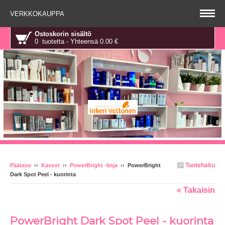
VERKKOKAUPPA
Ostoskorin sisältö
0 tuotetta - Yhteensä 0.00 €
Tuotehaku
Päätaso
››
Kasvot
››
PowerBright -linja
››
PowerBright
Dark Spot Peel - kuorinta
« Takaisin
PowerBright Dark Spot Peel - kuorinta