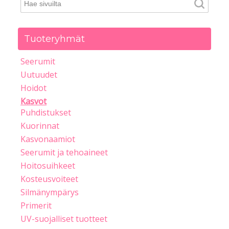
Tuoteryhmät
Seerumit
Uutuudet
Hoidot
Kasvot
Puhdistukset
Kuorinnat
Kasvonaamiot
Seerumit ja tehoaineet
Hoitosuihkeet
Kosteusvoiteet
Silmänympärys
Primerit
UV-suojalliset tuotteet