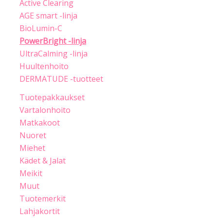
Active Clearing
AGE smart -linja
BioLumin-C
PowerBright -linja
UltraCalming -linja
Huultenhoito
DERMATUDE -tuotteet
Tuotepakkaukset
Vartalonhoito
Matkakoot
Nuoret
Miehet
Kädet & Jalat
Meikit
Muut
Tuotemerkit
Lahjakortit