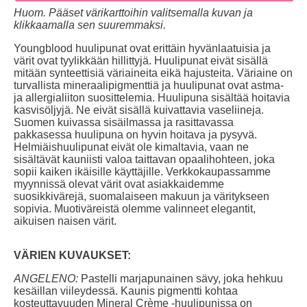
Huom. Pääset värikarttoihin valitsemalla kuvan ja
klikkaamalla sen suuremmaksi.
Youngblood huulipunat ovat erittäin hyvänlaatuisia ja
värit ovat tyylikkään hillittyjä. Huulipunat eivät sisällä
mitään synteettisiä väriaineita eikä hajusteita. Väriaine on
turvallista mineraalipigmenttiä ja huulipunat ovat astma-
ja allergialiiton suosittelemia. Huulipuna sisältää hoitavia
kasvisöljyjä. Ne eivät sisällä kuivattavia vaseliineja.
Suomen kuivassa sisäilmassa ja rasittavassa
pakkasessa huulipuna on hyvin hoitava ja pysyvä.
Helmiäishuulipunat eivät ole kimaltavia, vaan ne
sisältävät kauniisti valoa taittavan opaalihohteen, joka
sopii kaiken ikäisille käyttäjille. Verkkokaupassamme
myynnissä olevat värit ovat asiakkaidemme
suosikkivärejä, suomalaiseen makuun ja väritykseen
sopivia. Muotiväreistä olemme valinneet elegantit,
aikuisen naisen värit.
VÄRIEN KUVAUKSET:
ANGELENO:
Pastelli marjapunainen sävy, joka hehkuu
kesäillan viileydessä.
Kaunis pigmentti kohtaa
kosteuttavuuden Mineral Crème -huulipunissa on