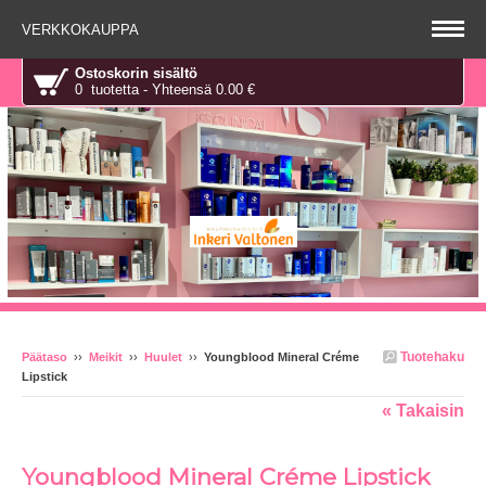
VERKKOKAUPPA
Ostoskorin sisältö
0 tuotetta - Yhteensä 0.00 €
Tuotehaku
Päätaso
››
Meikit
››
Huulet
››
Youngblood Mineral Créme
Lipstick
« Takaisin
Youngblood Mineral Créme Lipstick