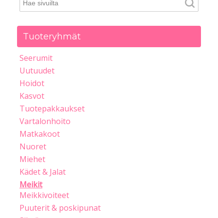
Tuoteryhmät
Seerumit
Uutuudet
Hoidot
Kasvot
Tuotepakkaukset
Vartalonhoito
Matkakoot
Nuoret
Miehet
Kädet & Jalat
Meikit
Meikkivoiteet
Puuterit & poskipunat