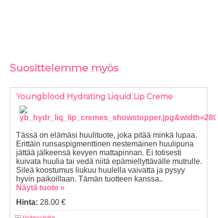
Suosittelemme myös
Youngblood Hydrating Liquid Lip Creme
Tässä on elämäsi huulituote, joka pitää minkä lupaa.
Erittäin runsaspigmenttinen nestemäinen huulipuna
jättää jälkeensä kevyen mattapinnan. Ei totisesti
kuivata huulia tai vedä niitä epämiellyttävälle mutrulle.
Sileä koostumus liukuu huulella vaivatta ja pysyy
hyvin paikoillaan. Tämän tuotteen kanssa..
Näytä tuote »
Hinta:
28.00 €