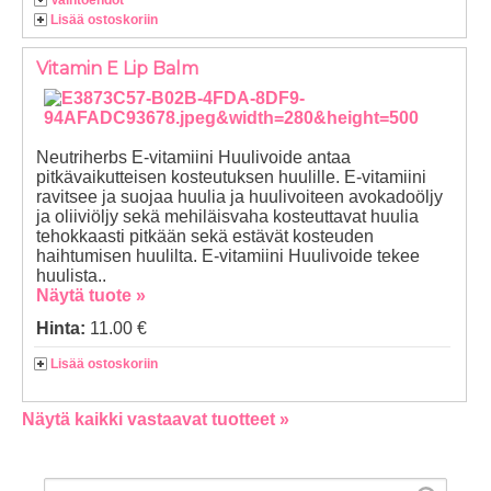
Vaihtoehdot
Lisää ostoskoriin
Vitamin E Lip Balm
Neutriherbs E-vitamiini Huulivoide antaa
pitkävaikutteisen kosteutuksen huulille. E-vitamiini
ravitsee ja suojaa huulia ja huulivoiteen avokadoöljy
ja oliiviöljy sekä mehiläisvaha kosteuttavat huulia
tehokkaasti pitkään sekä estävät kosteuden
haihtumisen huulilta. E-vitamiini Huulivoide tekee
huulista..
Näytä tuote »
Hinta:
11.00 €
Lisää ostoskoriin
Näytä kaikki vastaavat tuotteet »