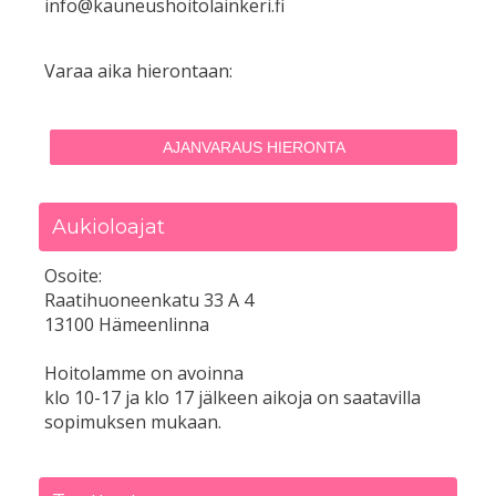
info@kauneushoitolainkeri.fi
Varaa aika hierontaan:
AJANVARAUS HIERONTA
Aukioloajat
Osoite:
Raatihuoneenkatu 33 A 4
13100 Hämeenlinna
Hoitolamme on avoinna
klo 10-17 ja klo 17 jälkeen aikoja on saatavilla
sopimuksen mukaan.