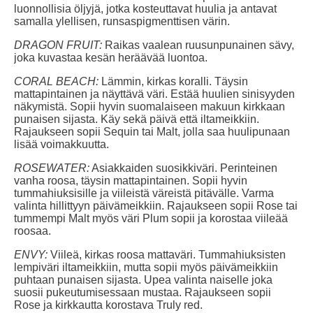
luonnollisia öljyjä, jotka kosteuttavat huulia ja antavat
samalla ylellisen, runsaspigmenttisen värin.
DRAGON FRUIT:
Raikas vaalean ruusunpunainen sävy,
joka kuvastaa kesän heräävää luontoa.
CORAL BEACH:
Lämmin, kirkas koralli. Täysin
mattapintainen ja näyttävä väri. Estää huulien sinisyyden
näkymistä. Sopii hyvin suomalaiseen makuun kirkkaan
punaisen sijasta. Käy sekä päivä että iltameikkiin.
Rajaukseen sopii Sequin tai Malt, jolla saa huulipunaan
lisää voimakkuutta.
ROSEWATER:
Asiakkaiden suosikkiväri. Perinteinen
vanha roosa, täysin mattapintainen. Sopii hyvin
tummahiuksisille ja viileistä väreistä pitävälle. Varma
valinta hillittyyn päivämeikkiin. Rajaukseen sopii Rose tai
tummempi Malt myös väri Plum sopii ja korostaa viileää
roosaa.
ENVY:
Viileä, kirkas roosa mattaväri. Tummahiuksisten
lempiväri iltameikkiin, mutta sopii myös päivämeikkiin
puhtaan punaisen sijasta. Upea valinta naiselle joka
suosii pukeutumisessaan mustaa. Rajaukseen sopii
Rose ja kirkkautta korostava Truly red.